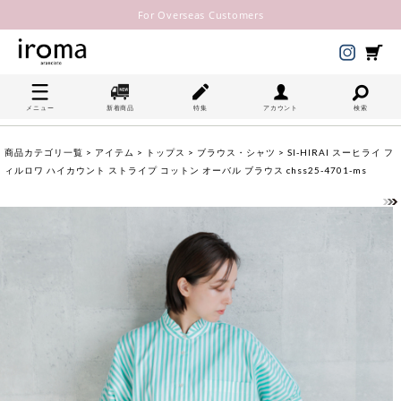
For Overseas Customers
メニュー
新着商品
特集
アカウント
検索
商品カテゴリ一覧
>
アイテム
>
トップス
>
ブラウス・シャツ
> SI-HIRAI スーヒライ フ
ィルロワ ハイカウント ストライプ コットン オーバル ブラウス chss25-4701-ms