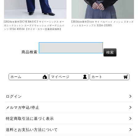
[2026aw新作]SCYE BASICS サイベーシックス オー
[2026aw新作]Scye サイ ベルベット メッシュ スタッズ
ガニックコットン ユーズドウォッシュ バギーデニムパ
ノットカラートップス 1226-23205
ンツ 5726-83536 【サイズ・カラー交換初回無料】
商品検索
ホーム
マイページ
カート
ログイン
メルマガ申込/停止
特定商取引法に基づく表示
送料とお支払い方法について