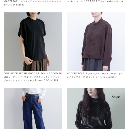
MASTER&Co. マスターアンドコー ヘアカーフ ショル
byeA. バイエー NOT APPLE Tシャツ not-apple-tee
ダーバッグ mc1661
GGG | GOOD PEOPLE GOOD STITCHING GOOD PR
NO CONTROL AIR ノーコントロールエアー テンセル
ODUCT グッドピープル グッドスティッチング グッド
ナイロンブロード 裾タック シャツ hr-nc0303sf
プロダクト ドルマンスリーブ Tシャツ 02-01-1494