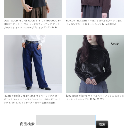
GGG | GOOD PEOPLE GOOD STITCHING GOOD PR
NO CONTROL AIR ノーコントロールエアー テンセル
ODUCT グッドピープル グッドスティッチング グッド
ナイロンブロード 裾タック シャツ hr-nc0303sf
プロダクト ドルマンスリーブ Tシャツ 02-01-1494
[2026aw新作]SCYE BASICS サイベーシックス オー
[2026aw新作]Scye サイ ベルベット メッシュ スタッズ
ガニックコットン ユーズドウォッシュ バギーデニムパ
ノットカラートップス 1226-23205
ンツ 5726-83536 【サイズ・カラー交換初回無料】
商品検索