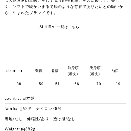
つ天然素材の意味。そして我々の作る服こそ人に優しく、美し
く、ソフトで暖かいまるで絹のような存在でありたいとの願いか
ら、生まれたブランドです。
SI-HIRAI 一覧はこちら
前身頃
後身頃
size(cm)
身幅
肩幅
袖口
(着丈)
(着丈)
38
59
51
66
70
19
country: 日本製
fabric: 毛62％ ナイロン38％
裏地/なし 伸縮性/あり 透け感/なし
Weight: 約382g