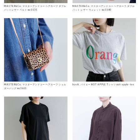
MASTER&Co. マスターアンドコー ヘアカーフ ダブル
MASTER&Co. マスターアンドコー ヘアカーフ ダブル
バットレザー ベルト mc1135
バット レザー ウォレット mc1140
MASTER&Co. マスターアンドコー ヘアカーフ ショル
byeA. バイエー NOT APPLE Tシャツ not-apple-tee
ダーバッグ mc1661