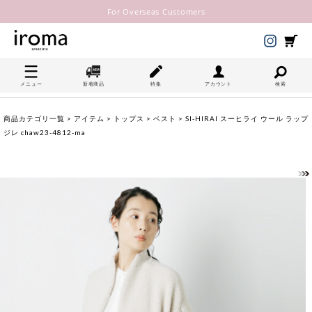
For Overseas Customers
メニュー
新着商品
特集
アカウント
検索
商品カテゴリ一覧
>
アイテム
>
トップス
>
ベスト
> SI-HIRAI スーヒライ ウール ラップ
ジレ chaw23-4812-ma