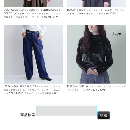
GGG | GOOD PEOPLE GOOD STITCHING GOOD PR
NO CONTROL AIR ノーコントロールエアー テンセル
ODUCT グッドピープル グッドスティッチング グッド
ナイロンブロード 裾タック シャツ hr-nc0303sf
プロダクト ドルマンスリーブ Tシャツ 02-01-1494
[2026aw新作]SCYE BASICS サイベーシックス オー
[2026aw新作]Scye サイ ベルベット メッシュ スタッズ
ガニックコットン ユーズドウォッシュ バギーデニムパ
ノットカラートップス 1226-23205
ンツ 5726-83536 【サイズ・カラー交換初回無料】
商品検索