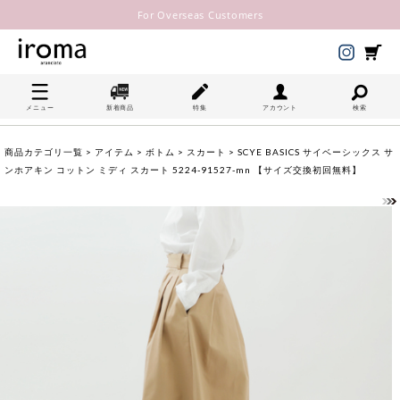
For Overseas Customers
メニュー
新着商品
特集
アカウント
検索
商品カテゴリ一覧
>
アイテム
>
ボトム
>
スカート
> SCYE BASICS サイベーシックス サ
ンホアキン コットン ミディ スカート 5224-91527-mn 【サイズ交換初回無料】