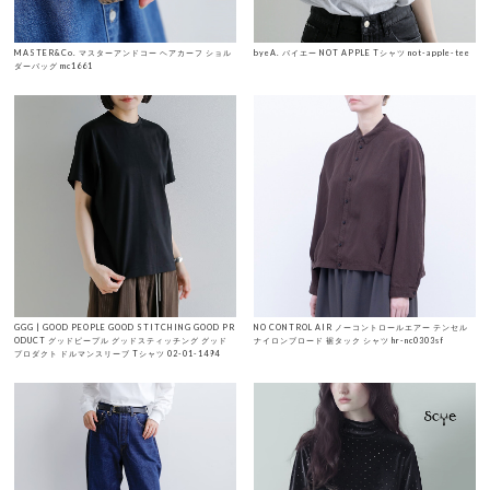
MASTER&Co. マスターアンドコー ヘアカーフ ショル
byeA. バイエー NOT APPLE Tシャツ not-apple-tee
ダーバッグ mc1661
GGG | GOOD PEOPLE GOOD STITCHING GOOD PR
NO CONTROL AIR ノーコントロールエアー テンセル
ODUCT グッドピープル グッドスティッチング グッド
ナイロンブロード 裾タック シャツ hr-nc0303sf
プロダクト ドルマンスリーブ Tシャツ 02-01-1494