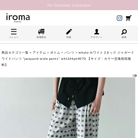
For Overseas Customers
メニュー
新着商品
特集
アカウント
検索
商品カテゴリ一覧
>
アイテム
>
ボトム
>
パンツ
> whyto ホワイト 2タック ジャガード
ワイドパンツ “jacquard wide pants” wht26hpt4070 【サイズ・カラー交換初回無
料】