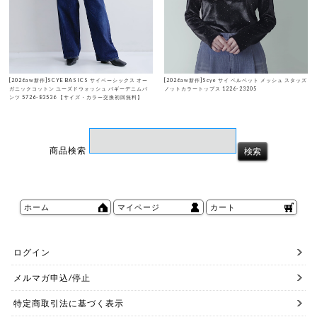
[2026aw新作]SCYE BASICS サイベーシックス オー
[2026aw新作]Scye サイ ベルベット メッシュ スタッズ
ガニックコットン ユーズドウォッシュ バギーデニムパ
ノットカラートップス 1226-23205
ンツ 5726-83536 【サイズ・カラー交換初回無料】
商品検索
ホーム
マイページ
カート
ログイン
メルマガ申込/停止
特定商取引法に基づく表示