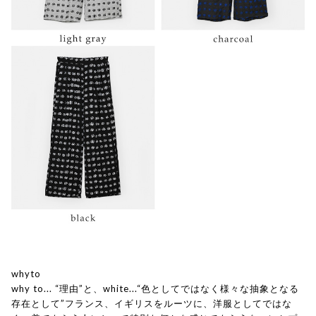
whyto
why to... “理由”と、white...“色としてではなく様々な抽象となる
存在として”フランス、イギリスをルーツに、洋服としてではな