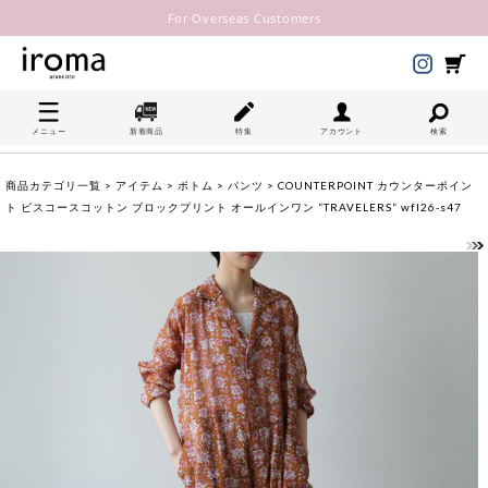
For Overseas Customers
メニュー
新着商品
特集
アカウント
検索
商品カテゴリ一覧
>
アイテム
>
ボトム
>
パンツ
> COUNTERPOINT カウンターポイン
ト ビスコースコットン ブロックプリント オールインワン “TRAVELERS” wfl26-s47