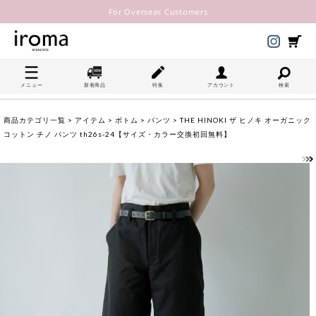
For Overseas Customers
メニュー
新着商品
特集
アカウント
検索
商品カテゴリ一覧
>
アイテム
>
ボトム
>
パンツ
> THE HINOKI ザ ヒノキ オーガニック
コットン チノ パンツ th26s-24【サイズ・カラー交換初回無料】