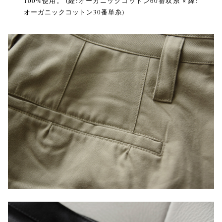
100%使用。 (経:オーガニックコットン60番双糸 × 緯:
オーガニックコットン30番単糸)