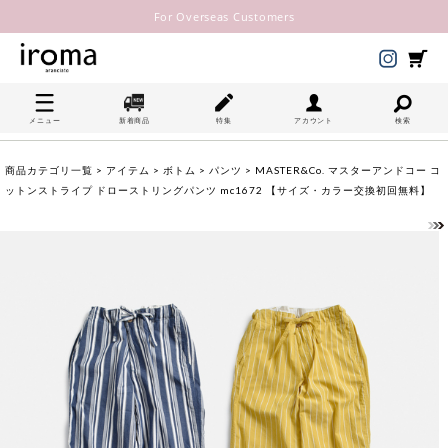
For Overseas Customers
メニュー
新着商品
特集
アカウント
検索
商品カテゴリ一覧
>
アイテム
>
ボトム
>
パンツ
> MASTER&Co. マスターアンドコー コ
ットンストライプ ドローストリングパンツ mc1672 【サイズ・カラー交換初回無料】