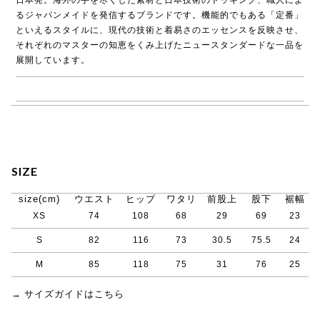
るジャパンメイドを発信するブランドです。機能的でもある「定番」
といえるスタイルに、現代の技術と着易さのエッセンスを反映させ、
それぞれのマスターの知恵をくみ上げたニュースタンダードな一品を
展開しています。
→ MASTER&Co.商品一覧
SIZE
size(cm)
ウエスト
ヒップ
ワタリ
前股上
股下
裾幅
XS
74
108
68
29
69
23
S
82
116
73
30.5
75.5
24
M
85
118
75
31
76
25
→ サイズガイドはこちら