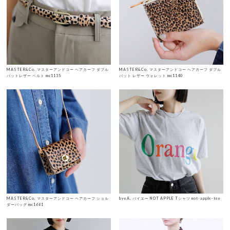
MASTER&Co. マスターアンドコー ヘアカーフ ダブル
MASTER&Co. マスターアンドコー ヘアカーフ ダブル
バットレザー ベルト mc1135
バット レザー ウォレット mc1140
MASTER&Co. マスターアンドコー ヘアカーフ ショル
byeA. バイエー NOT APPLE Tシャツ not-apple-tee
ダーバッグ mc1661