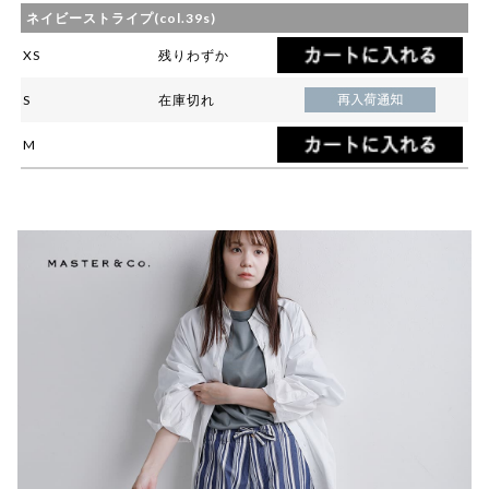
ネイビーストライプ(col.39s)
XS
残りわずか
S
在庫切れ
M