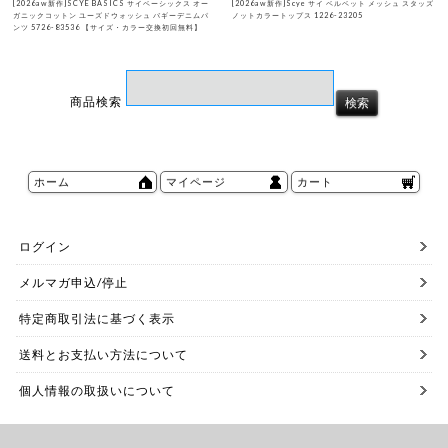
[2026aw新作]SCYE BASICS サイベーシックス オー
[2026aw新作]Scye サイ ベルベット メッシュ スタッズ
ガニックコットン ユーズドウォッシュ バギーデニムパ
ノットカラートップス 1226-23205
ンツ 5726-83536 【サイズ・カラー交換初回無料】
商品検索
ホーム
マイページ
カート
ログイン
メルマガ申込/停止
特定商取引法に基づく表示
送料とお支払い方法について
個人情報の取扱いについて