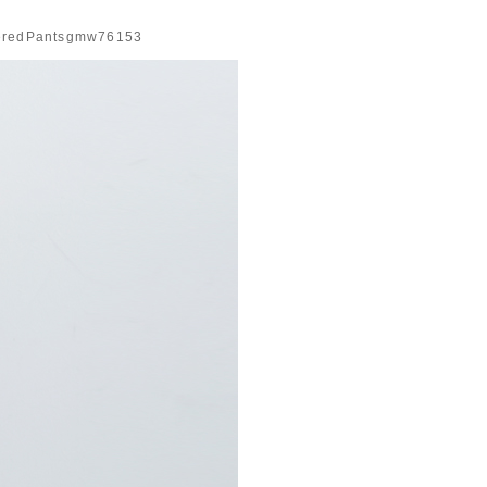
edPantsgmw76153