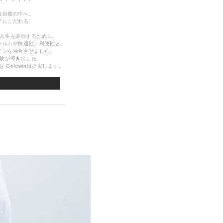
は自然の中へ。
ノにこだわる。
人生を謳歌するために、
ォルムや快適性・利便性と、
インを融合させました。
験が導き出した、
Goldwinは提案します。