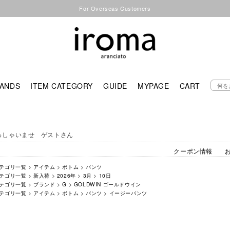
For Overseas Customers
ANDS
ITEM CATEGORY
GUIDE
MYPAGE
CART
っしゃいませ ゲストさん
クーポン情報
テゴリ一覧
>
アイテム
>
ボトム
>
パンツ
テゴリ一覧
>
新入荷
>
2026年
>
3月
>
10日
テゴリ一覧
>
ブランド
>
G
>
GOLDWIN ゴールドウイン
テゴリ一覧
>
アイテム
>
ボトム
>
パンツ
>
イージーパンツ