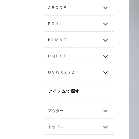
A B C D E
F G H I J
K L M N O
P Q R S T
U V W X X Y Z
アイテムで探す
アウター
トップス