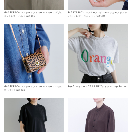
MASTER&Co. マスターアンドコー ヘアカーフ ダブル
MASTER&Co. マスターアンドコー ヘアカーフ ダブル
バットレザー ベルト mc1135
バット レザー ウォレット mc1140
MASTER&Co. マスターアンドコー ヘアカーフ ショル
byeA. バイエー NOT APPLE Tシャツ not-apple-tee
ダーバッグ mc1661