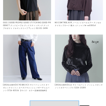
GGG | GOOD PEOPLE GOOD STITCHING GOOD PR
NO CONTROL AIR ノーコントロールエアー テンセル
ODUCT グッドピープル グッドスティッチング グッド
ナイロンブロード 裾タック シャツ hr-nc0303sf
プロダクト ドルマンスリーブ Tシャツ 02-01-1494
[2026aw新作]SCYE BASICS サイベーシックス オー
[2026aw新作]Scye サイ ベルベット メッシュ スタッズ
ガニックコットン ユーズドウォッシュ バギーデニムパ
ノットカラートップス 1226-23205
ンツ 5726-83536 【サイズ・カラー交換初回無料】