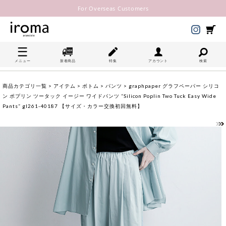
For Overseas Customers
メニュー
新着商品
特集
アカウント
検索
商品カテゴリ一覧
>
アイテム
>
ボトム
>
パンツ
> graphpaper グラフペーパー シリコ
ン ポプリン ツータック イージー ワイドパンツ “Silicon Poplin Two Tuck Easy Wide
Pants” gl261-40187 【サイズ・カラー交換初回無料】