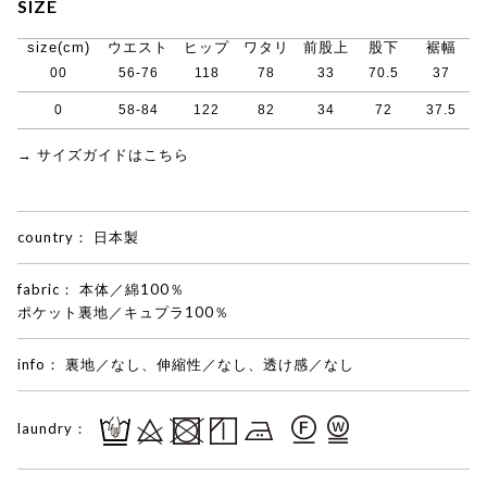
SIZE
size(cm)
ウエスト
ヒップ
ワタリ
前股上
股下
裾幅
00
56-76
118
78
33
70.5
37
0
58-84
122
82
34
72
37.5
→ サイズガイドはこちら
country：
日本製
fabric：
本体／綿100％
ポケット裏地／キュプラ100％
info：
裏地／なし、伸縮性／なし、透け感／なし
laundry：