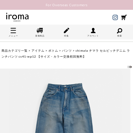
For Overseas Customers
メニュー
新着商品
特集
アカウント
検索
商品カテゴリ一覧
>
アイテム
>
ボトム
>
パンツ
> chimala チマラ セルビッチデニム ラ
ンチパンツ cs41-wp12 【サイズ・カラー交換初回無料】