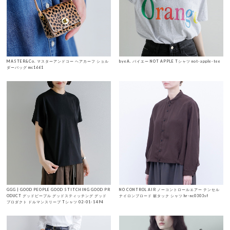
MASTER&Co. マスターアンドコー ヘアカーフ ショル
byeA. バイエー NOT APPLE Tシャツ not-apple-tee
ダーバッグ mc1661
GGG | GOOD PEOPLE GOOD STITCHING GOOD PR
NO CONTROL AIR ノーコントロールエアー テンセル
ODUCT グッドピープル グッドスティッチング グッド
ナイロンブロード 裾タック シャツ hr-nc0303sf
プロダクト ドルマンスリーブ Tシャツ 02-01-1494