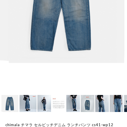
chimala チマラ セルビッチデニム ランチパンツ cs41-wp12