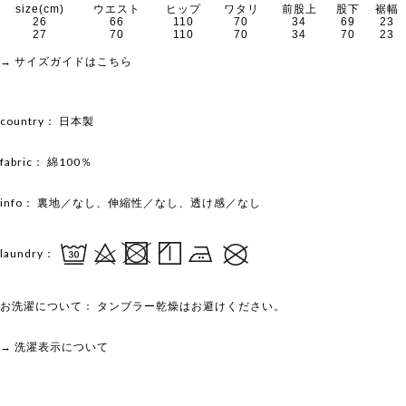
size(cm)
ウエスト
ヒップ
ワタリ
前股上
股下
裾幅
26
66
110
70
34
69
23
27
70
110
70
34
70
23
→ サイズガイドはこちら
country：
日本製
fabric：
綿100％
info：
裏地／なし、伸縮性／なし、透け感／なし
laundry：
お洗濯について：
タンブラー乾燥はお避けください。
→ 洗濯表示について