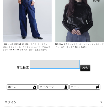
[2026aw新作]SCYE BASICS サイベーシックス オー
[2026aw新作]Scye サイ ベルベット メッシュ スタッズ
ガニックコットン ユーズドウォッシュ バギーデニムパ
ノットカラートップス 1226-23205
ンツ 5726-83536 【サイズ・カラー交換初回無料】
商品検索
ホーム
マイページ
カート
ログイン