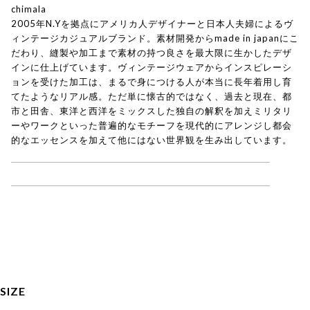
chimala
2005年N.Yを拠点にアメリカ人デザイナーと日本人夫婦によるヴ
ィンテージカジュアルブランド。素材開発からmade in japanにこ
だわり、縫製や加工まで素材の持つ良さを最大限に生かしたデザ
インに仕上げています。ヴィンテージウェアからインスピレーシ
ョンを受けた加工は、まるで身につける人が本当に長年着用し育
てたようなリアル感。ただ単に懐古的ではなく、過去と現在、都
市と田舎、東洋と西洋をミックスした独自の解釈を加えミリタリ
ーやワークといった普遍的なモチーフを現代的にアレンジし都会
的なエッセンスを加えて他にはない世界観を生み出しています。
chimala 一覧はこちら
SIZE