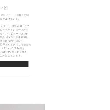
チマラ)
カ人デザイナーと日本人夫婦
ュアルブランド。
anにこだわり、縫製や加工まで
したデザインに仕上げて
らインスピレーションを
る人が本当に長年着用し
単に懐古的ではなく、
西洋をミックスした独自の
ークといった普遍的な
し都会的なエッセンスを
生み出しています。