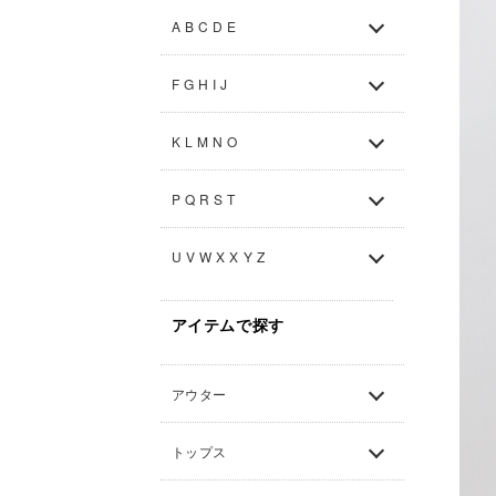
A B C D E
F G H I J
K L M N O
P Q R S T
U V W X X Y Z
アイテムで探す
アウター
トップス