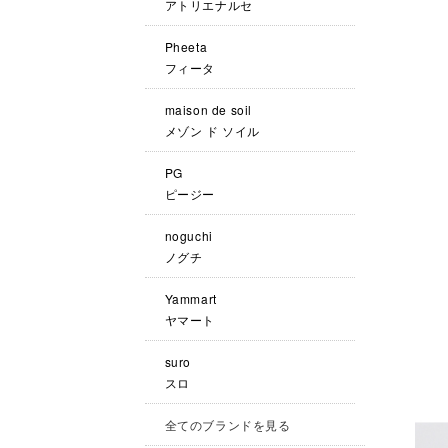
アトリエナルセ
Pheeta
フィータ
maison de soil
メゾン ド ソイル
PG
ピージー
noguchi
ノグチ
Yammart
ヤマート
suro
スロ
全てのブランドを見る