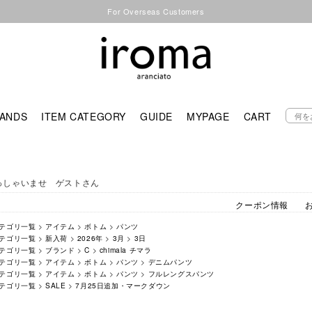
For Overseas Customers
ANDS
ITEM CATEGORY
GUIDE
MYPAGE
CART
っしゃいませ ゲストさん
クーポン情報
テゴリ一覧
>
アイテム
>
ボトム
>
パンツ
テゴリ一覧
>
新入荷
>
2026年
>
3月
>
3日
テゴリ一覧
>
ブランド
>
C
>
chimala チマラ
テゴリ一覧
>
アイテム
>
ボトム
>
パンツ
>
デニムパンツ
テゴリ一覧
>
アイテム
>
ボトム
>
パンツ
>
フルレングスパンツ
テゴリ一覧
>
SALE
>
7月25日追加・マークダウン