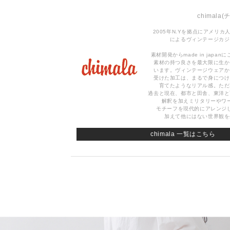
chimala
(
2005年N.Yを拠点にアメリ
によるヴィンテージカジ
素材開発からmade in jap
素材の持つ良さを最大限に生か
います。ヴィンテージウェアか
受けた加工は、まるで身につけ
育てたようなリアル感。ただ
過去と現在、都市と田舎、東洋と
解釈を加えミリタリーやワ
モチーフを現代的にアレンジ
加えて他にはない世界観を
chimala 一覧はこちら