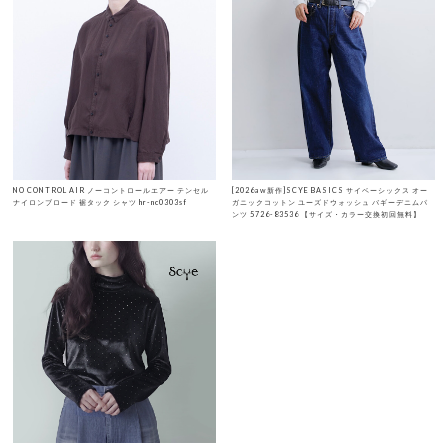
NO CONTROL AIR ノーコントロールエアー テンセル
[2026aw新作]SCYE BASICS サイベーシックス オー
ナイロンブロード 裾タック シャツ hr-nc0303sf
ガニックコットン ユーズドウォッシュ バギーデニムパ
ンツ 5726-83536 【サイズ・カラー交換初回無料】