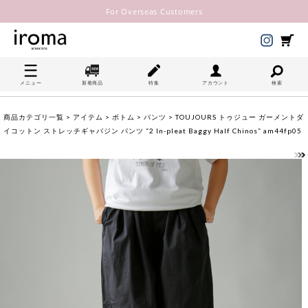
For Overseas Customers
メニュー
新着商品
特集
アカウント
検索
商品カテゴリ一覧
>
アイテム
>
ボトム
>
パンツ
> TOUJOURS トゥジュー ガーメントダ
イコットン ストレッチギャバジン パンツ “2 In-pleat Baggy Half Chinos” am44fp05