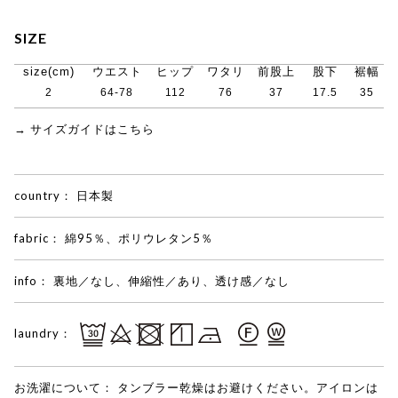
SIZE
size(cm)
ウエスト
ヒップ
ワタリ
前股上
股下
裾幅
2
64-78
112
76
37
17.5
35
→ サイズガイドはこちら
country：
日本製
fabric：
綿95％、ポリウレタン5％
info：
裏地／なし、伸縮性／あり、透け感／なし
laundry：
お洗濯について：
タンブラー乾燥はお避けください。アイロンは