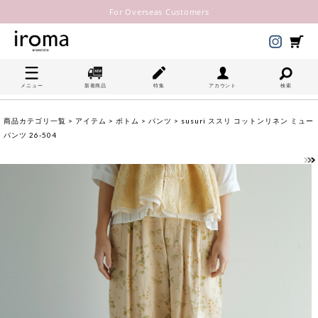
For Overseas Customers
メニュー
新着商品
特集
アカウント
検索
商品カテゴリ一覧
>
アイテム
>
ボトム
>
パンツ
> susuri ススリ コットンリネン ミュー
パンツ 26-504