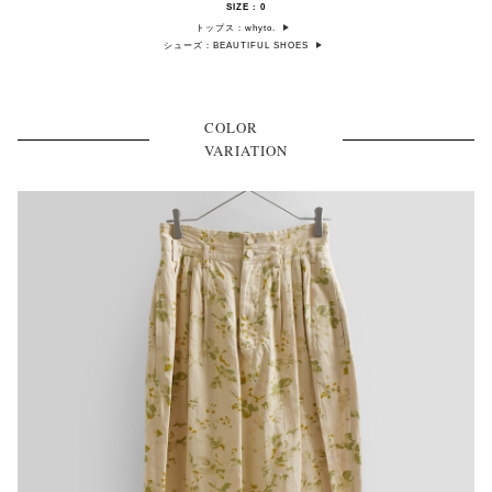
SIZE : 0
トップス：whyto.
シューズ：BEAUTIFUL SHOES
COLOR
VARIATION