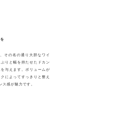
感を
ants”は、その名の通り大胆なワイ
っぷりと幅を持たせたドカン
感を与えます。ボリュームが
ックによってすっきりと整え
ンス感が魅力です。