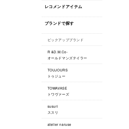
レコメンドアイテム
ブランドで探す
ピックアップブランド
R &D.M.Co-
オールドマンズテイラー
TOUJOURS
トゥジュー
TOWAVASE
トワヴァーズ
susuri
ススリ
atelier naruse