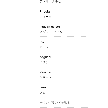
アトリエナルセ
Pheeta
フィータ
maison de soil
メゾン ド ソイル
PG
ピージー
noguchi
ノグチ
Yammart
ヤマート
suro
スロ
全てのブランドを見る