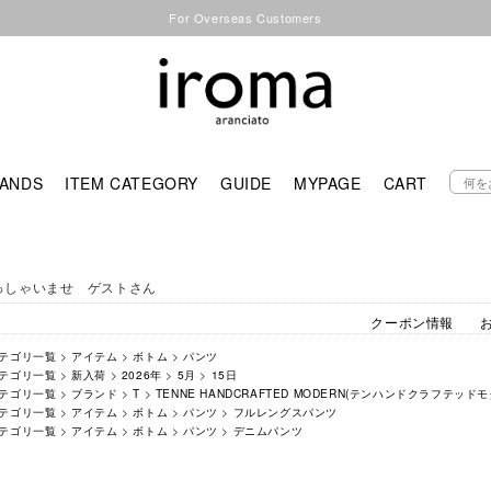
For Overseas Customers
ANDS
ITEM CATEGORY
GUIDE
MYPAGE
CART
っしゃいませ ゲストさん
クーポン情報
テゴリ一覧
>
アイテム
>
ボトム
>
パンツ
テゴリ一覧
>
新入荷
>
2026年
>
5月
>
15日
テゴリ一覧
>
ブランド
>
T
>
TENNE HANDCRAFTED MODERN(テンハンドクラフテッドモ
テゴリ一覧
>
アイテム
>
ボトム
>
パンツ
>
フルレングスパンツ
テゴリ一覧
>
アイテム
>
ボトム
>
パンツ
>
デニムパンツ