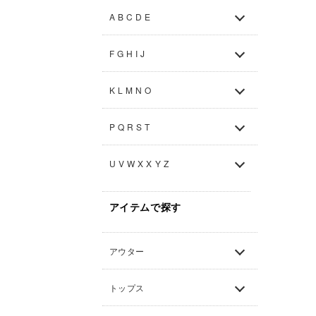
A B C D E
F G H I J
K L M N O
P Q R S T
U V W X X Y Z
アイテムで探す
アウター
トップス