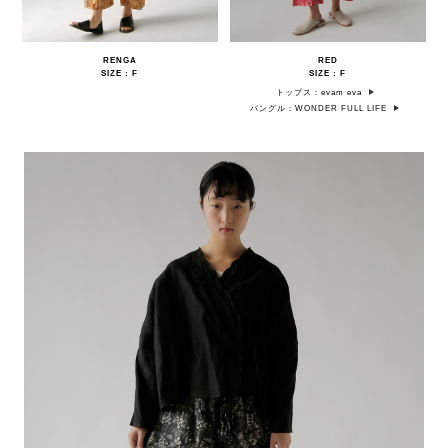
RENGA
RED
SIZE : F
SIZE : F
トップス：evam eva
バングル：WONDER FULL LIFE