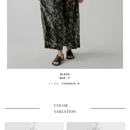
BLACK
SIZE : F
トップス：TOWAVASE
COLOR
VARIATION