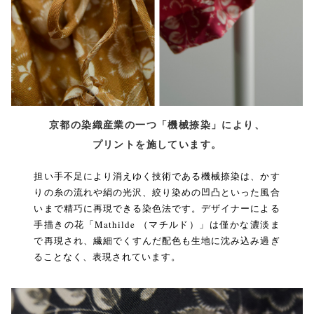
京都の染織産業の一つ「機械捺染」により、
プリントを施しています。
担い手不足により消えゆく技術である機械捺染は、かす
りの糸の流れや絹の光沢、絞り染めの凹凸といった風合
いまで精巧に再現できる染色法です。デザイナーによる
手描きの花「Mathilde （マチルド）」は僅かな濃淡ま
で再現され、繊細でくすんだ配色も生地に沈み込み過ぎ
ることなく、表現されています。