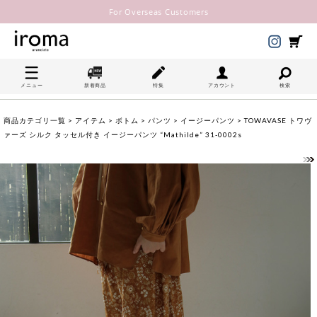
For Overseas Customers
メニュー
新着商品
特集
アカウント
検索
商品カテゴリ一覧
>
アイテム
>
ボトム
>
パンツ
>
イージーパンツ
> TOWAVASE トワヴ
ァーズ シルク タッセル付き イージーパンツ “Mathilde” 31-0002s