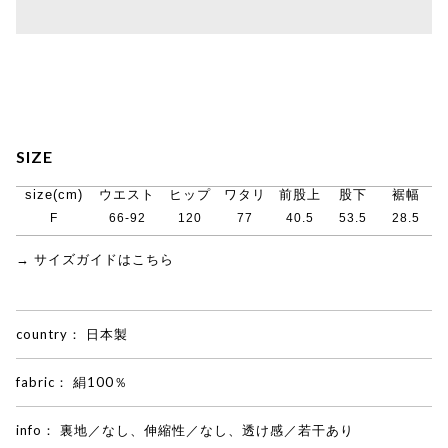
SIZE
size(cm)
ウエスト
ヒップ
ワタリ
前股上
股下
裾幅
F
66-92
120
77
40.5
53.5
28.5
→ サイズガイドはこちら
country：
日本製
fabric：
絹100％
info：
裏地／なし、伸縮性／なし、透け感／若干あり