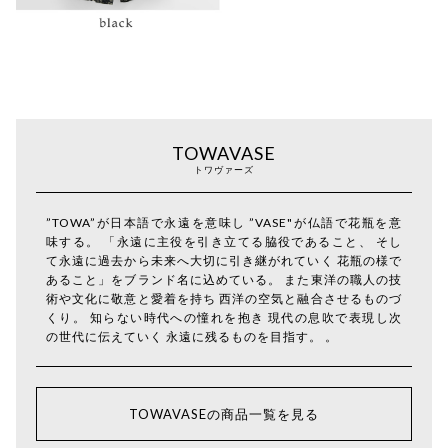
TOWAVASE
トワヴァーズ
”TOWA”が日本語で永遠を意味し ”VASE"が仏語で花瓶を意
味する。 「永遠に主役を引き立てる脇役であること、 そし
て永遠に過去から未来へ大切に引き継がれていく 花瓶の様で
あること」をブランド名に込めている。 また東洋の職人の技
術や文化に敬意と愛着を持ち 西洋の空気と融合させるものづ
くり。 知らない時代への憧れを抱き 現代の息吹で表現し次
の世代に伝えていく 永遠に残るものを目指す。 。
TOWAVASEの商品一覧を見る