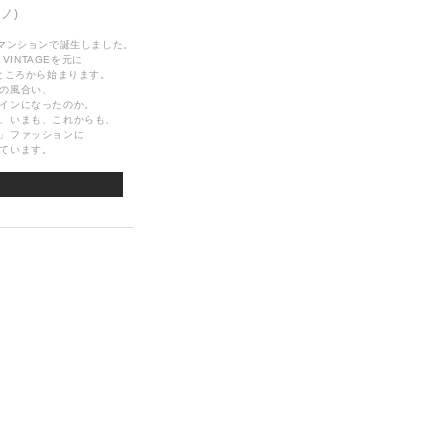
リノ)
なマンションで誕生しました。
VINTAGEを元に
ところから始まります。
の風合い、
インになったのか。
、いまも、これからも、
」ファッションに
ています。