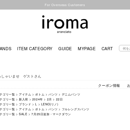
For Overseas Customers
ANDS
ITEM CATEGORY
GUIDE
MYPAGE
CART
っしゃいませ ゲストさん
クーポン情報
テゴリ一覧
>
アイテム
>
ボトム
>
パンツ
>
デニムパンツ
テゴリ一覧
>
新入荷
>
2024年
>
2月
>
22日
テゴリ一覧
>
ブランド
>
L
>
LENO(リノ)
テゴリ一覧
>
アイテム
>
ボトム
>
パンツ
>
フルレングスパンツ
テゴリ一覧
>
SALE
>
7月25日追加・マークダウン