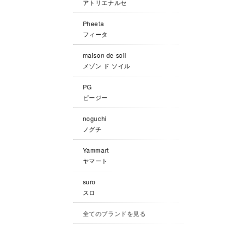
アトリエナルセ
Pheeta
フィータ
maison de soil
メゾン ド ソイル
PG
ピージー
noguchi
ノグチ
Yammart
ヤマート
suro
スロ
全てのブランドを見る