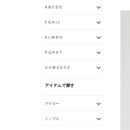
A B C D E
F G H I J
K L M N O
P Q R S T
U V W X X Y Z
アイテムで探す
アウター
トップス