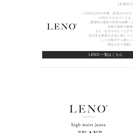
LENO
(
LENOは2015年夏、原宿の小さ
LENO のものづくりは、
製造時の歴史や背景を紐解く
生産の過程や素材
また、なぜそのようなデザ
旧き良き要素を大切に残しつつ
「いつの時代でも着たい
変化させて提案し
LENO 一覧はこちら