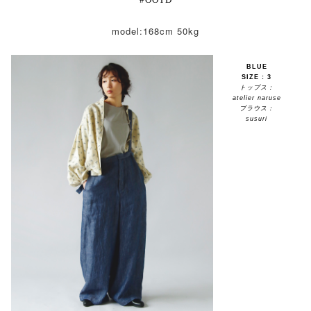
model:168cm 50kg
BLUE
SIZE : 3
トップス：
atelier naruse
ブラウス：
susuri