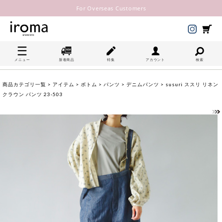
For Overseas Customers
メニュー
新着商品
特集
アカウント
検索
商品カテゴリ一覧
>
アイテム
>
ボトム
>
パンツ
>
デニムパンツ
> susuri ススリ リネン
クラウン パンツ 23-503