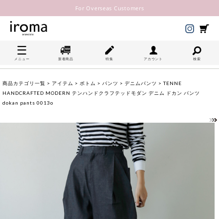
For Overseas Customers
メニュー
新着商品
特集
アカウント
検索
商品カテゴリ一覧
>
アイテム
>
ボトム
>
パンツ
>
デニムパンツ
> TENNE
HANDCRAFTED MODERN テンハンドクラフテッドモダン デニム ドカン パンツ
dokan pants 0013o