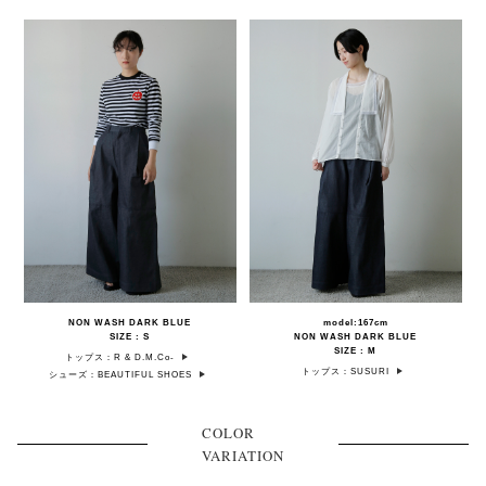
NON WASH DARK BLUE
model:167cm
SIZE : S
NON WASH DARK BLUE
SIZE : M
トップス：R & D.M.Co-
トップス：SUSURI
シューズ：BEAUTIFUL SHOES
COLOR
VARIATION