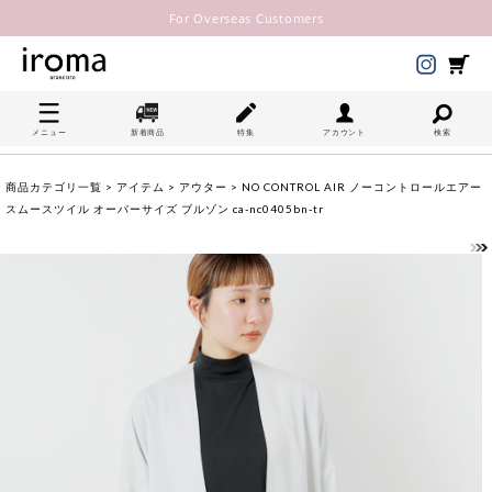
For Overseas Customers
メニュー
新着商品
特集
アカウント
検索
商品カテゴリ一覧
>
アイテム
>
アウター
> NO CONTROL AIR ノーコントロールエアー
スムースツイル オーバーサイズ ブルゾン ca-nc0405bn-tr