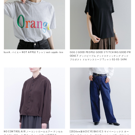
byeA. バイエー NOT APPLE Tシャツ not-apple-tee
GGG | GOOD PEOPLE GOOD STITCHING GOOD PR
ODUCT グッドピープル グッドスティッチング グッド
プロダクト ドルマンスリーブ Tシャツ 02-01-1494
NO CONTROL AIR ノーコントロールエアー テンセル
[2026aw新作]SCYE BASICS サイベーシックス オー