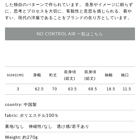
した独自のパターンで作られています。 造形やイメージに頼らず
に、思考とプロセスを大切に、客観性と意思を感じられる、着や
すい、現代の洋服であることをブランドの在り方としています。
NO CONTROL AIR 一覧はこちら
前身頃
前身頃
size(cm)
身幅
裄丈
袖幅
袖口
(総丈)
(総丈)
3
62.5
70
63.5
68.5
18.5
11.5
country: 中国製
fabric: ポリエステル100％
裏地/なし 伸縮性/なし 透け感/若干あり
Weight: 約270g