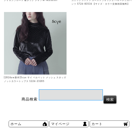
ナイロンブロード 裾タック シャツ hr-nc0303sf
ガニックコットン ユーズドウォッシュ バギーデニムパ
ンツ 5726-83536 【サイズ・カラー交換初回無料】
[2026aw新作]Scye サイ ベルベット メッシュ スタッズ
ノットカラートップス 1226-23205
商品検索
ホーム
マイページ
カート