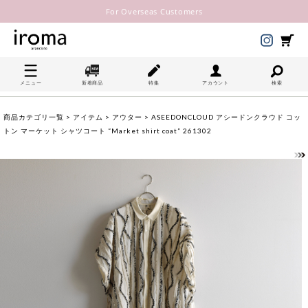
For Overseas Customers
メニュー
新着商品
特集
アカウント
検索
商品カテゴリ一覧
>
アイテム
>
アウター
> ASEEDONCLOUD アシードンクラウド コッ
トン マーケット シャツコート “Market shirt coat” 261302