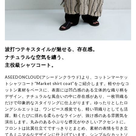
波打つテキスタイルが魅せる、存在感。
ナチュラルな空気を纏う、
主役級シャツコート。
ASEEDONCLOUD(アシードンクラウド)より、コットンマーケッ
トシャツコート“Market shirt coat”をご紹介します。軽やかなコ
ットン素材をベースに、表面には凹凸感のある立体的な織り柄を
デザイン。ナチュラルな風合いの中に存在感があり、一枚羽織る
だけで印象的なスタイリングに仕上がります。ゆったりとしたロ
ングシルエットは、ワンピース感覚でも、軽い羽織りとしても活
躍。動くたびに揺れる柔らかなラインが、抜け感のある雰囲気を
演出します。丸みのある小ぶりな襟元がやさしいアクセントに。
フロントは比翼仕立てですっきりとまとめ、素材の表情を引き立
てるミニマルなデザインに仕上げています。シンプルなカットソ