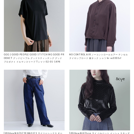
GGG | GOOD PEOPLE GOOD STITCHING GOOD PR
NO CONTROL AIR ノーコントロールエアー テンセル
ODUCT グッドピープル グッドスティッチング グッド
ナイロンブロード 裾タック シャツ hr-nc0303sf
プロダクト ドルマンスリーブ Tシャツ 02-01-1494
[2026aw新作]SCYE BASICS サイベーシックス オー
[2026aw新作]Scye サイ ベルベット メッシュ スタッズ