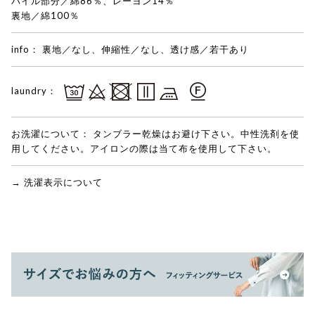
パイル部分／綿86％、レーヨン14％
裏地／綿100％
info：
裏地／なし、伸縮性／なし、透け感／若干あり
laundry：
お洗濯について：
タンブラー乾燥はお避け下さい。中性洗剤を使
用してください。アイロンの際は当て布を使用して下さい。
→ 洗濯表示について