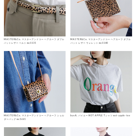
MASTER&Co. マスターアンドコー ヘアカーフ ダブル
MASTER&Co. マスターアンドコー ヘアカーフ ダブル
バットレザー ベルト mc1135
バット レザー ウォレット mc1140
MASTER&Co. マスターアンドコー ヘアカーフ ショル
byeA. バイエー NOT APPLE Tシャツ not-apple-tee
ダーバッグ mc1661