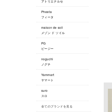
アトリエナルセ
Pheeta
フィータ
maison de soil
メゾン ド ソイル
PG
ピージー
noguchi
ノグチ
Yammart
ヤマート
suro
スロ
全てのブランドを見る