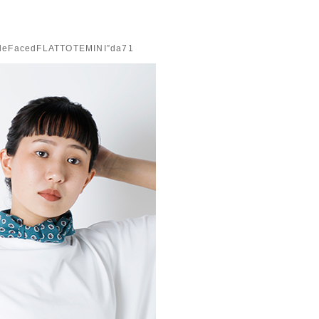
edFLATTOTEMINI”da71