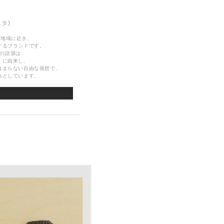
エタ)
や地域に赴き、
するブランドです。
の語源は
」に由来し、
はまらない自由な発想で、
条としています。