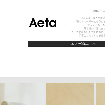
aeta
(ア
Aetaは、様々な国
現地での一期一会を形に
ブランドネーム
日本語の「逢えた
一つ一つの出逢いを大切に型に
丁寧なものづくりを信
aeta 一覧はこちら