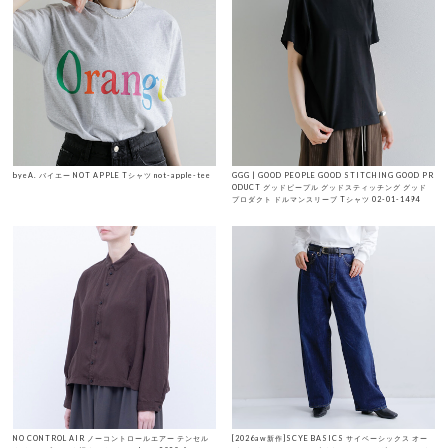
byeA. バイエー NOT APPLE Tシャツ not-apple-tee
GGG | GOOD PEOPLE GOOD STITCHING GOOD PR
ODUCT グッドピープル グッドスティッチング グッド
プロダクト ドルマンスリーブ Tシャツ 02-01-1494
NO CONTROL AIR ノーコントロールエアー テンセル
[2026aw新作]SCYE BASICS サイベーシックス オー