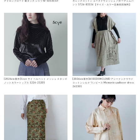
ナイロンブロード 裾タック シャツ hr-nc0303sf
ガニックコットン ユーズドウォッシュ バギーデニムパ
ンツ 5726-83536 【サイズ・カラー交換初回無料】
[2026aw新作]Scye サイ ベルベット メッシュ スタッズ
[2026aw新作]ASEEDONCLOUD アシードンクラウド
ノットカラートップス 1226-23205
コットンシルク ワンピース Memories pullover dress
262301