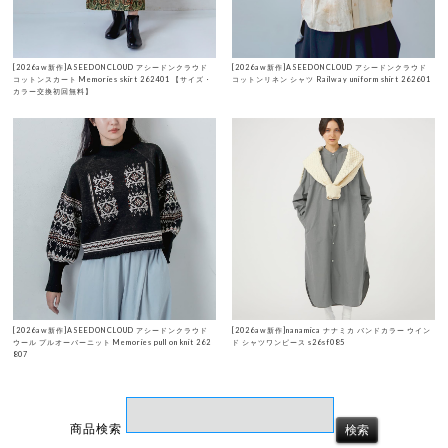
[2026aw新作]ASEEDONCLOUD アシードンクラウド
[2026aw新作]ASEEDONCLOUD アシードンクラウド
コットンスカート Memories skirt 262401 【サイズ・
コットンリネン シャツ Railway uniform shirt 262601
カラー交換初回無料】
[2026aw新作]ASEEDONCLOUD アシードンクラウド
[2026aw新作]nanamica ナナミカ バンドカラー ウイン
ウール プルオーバーニット Memories pull on knit 262
ド シャツワンピース s26sf085
807
商品検索