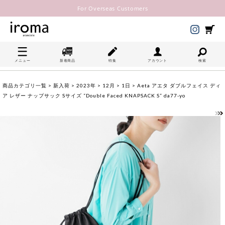
For Overseas Customers
メニュー
新着商品
特集
アカウント
検索
商品カテゴリ一覧
>
新入荷
>
2023年
>
12月
>
1日
> Aeta アエタ ダブルフェイス ディ
ア レザー ナップサック Sサイズ “Double Faced KNAPSACK S” da77-yo