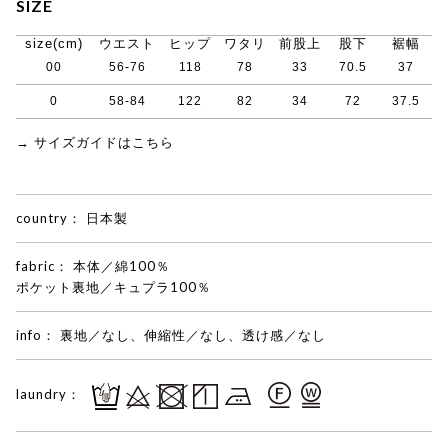
SIZE
size(cm)
ウエスト
ヒップ
ワタリ
前股上
股下
裾幅
00
56-76
118
78
33
70.5
37
0
58-84
122
82
34
72
37.5
→ サイズガイドはこちら
country：
日本製
fabric：
本体／綿100％
ポケット裏地／キュプラ100％
info：
裏地／なし、伸縮性／なし、透け感／なし
laundry：