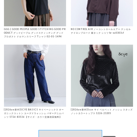
GGG | GOOD PEOPLE GOOD STITCHING GOOD PR
NO CONTROL AIR ノーコントロールエアー テンセル
ODUCT グッドピープル グッドスティッチング グッド
ナイロンブロード 裾タック シャツ hr-nc0303sf
プロダクト ドルマンスリーブ Tシャツ 02-01-1494
[2026aw新作]SCYE BASICS サイベーシックス オー
[2026aw新作]Scye サイ ベルベット メッシュ スタッズ
ガニックコットン ユーズドウォッシュ バギーデニムパ
ノットカラートップス 1226-23205
ンツ 5726-83536 【サイズ・カラー交換初回無料】