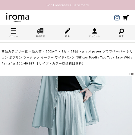
For Overseas Customers
メニュー
新着商品
特集
アカウント
検索
商品カテゴリ一覧
>
新入荷
>
2026年
>
3月
>
28日
> graphpaper グラフペーパー シリ
コン ポプリン ツータック イージー ワイドパンツ “Silicon Poplin Two Tuck Easy Wide
Pants” gl261-40187 【サイズ・カラー交換初回無料】