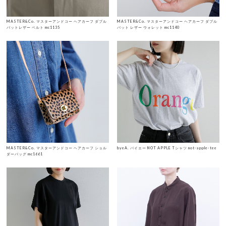
MASTER&Co. マスターアンドコー ヘアカーフ ダブル
MASTER&Co. マスターアンドコー ヘアカーフ ダブル
バットレザー ベルト mc1135
バット レザー ウォレット mc1140
MASTER&Co. マスターアンドコー ヘアカーフ ショル
byeA. バイエー NOT APPLE Tシャツ not-apple-tee
ダーバッグ mc1661