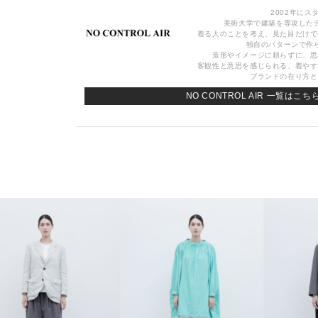
2002年にス
美術大学で建築を専攻した
着る人のことを考え、見た目だけで
独自のパターンで作
造形やイメージに頼らずに、思
客観性と意思を感じられる、着やす
ブランドの在り方と
NO CONTROL AIR 一覧はこち