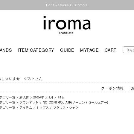
For Overseas Customers
ANDS
ITEM CATEGORY
GUIDE
MYPAGE
CART
っしゃいませ ゲストさん
クーポン情報
テゴリ一覧
>
新入荷
>
2024年
>
1月
>
18日
テゴリ一覧
>
ブランド
>
N
>
NO CONTROL AIR(ノーコントロールエアー)
テゴリ一覧
>
アイテム
>
トップス
>
ブラウス・シャツ