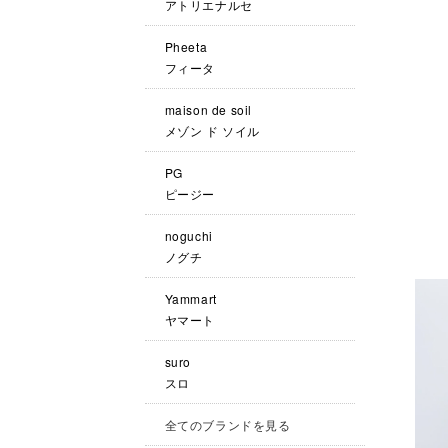
アトリエナルセ
Pheeta
フィータ
maison de soil
メゾン ド ソイル
PG
ピージー
noguchi
ノグチ
Yammart
ヤマート
suro
スロ
全てのブランドを見る