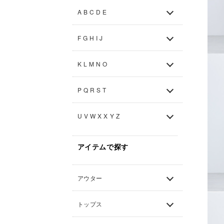
A B C D E
F G H I J
K L M N O
P Q R S T
U V W X X Y Z
アイテムで探す
アウター
トップス