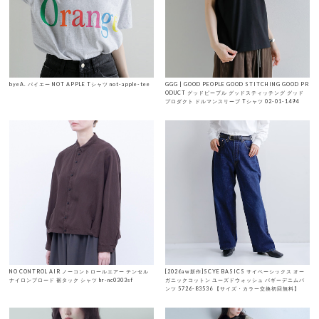
byeA. バイエー NOT APPLE Tシャツ not-apple-tee
GGG | GOOD PEOPLE GOOD STITCHING GOOD PR
ODUCT グッドピープル グッドスティッチング グッド
プロダクト ドルマンスリーブ Tシャツ 02-01-1494
NO CONTROL AIR ノーコントロールエアー テンセル
[2026aw新作]SCYE BASICS サイベーシックス オー
ナイロンブロード 裾タック シャツ hr-nc0303sf
ガニックコットン ユーズドウォッシュ バギーデニムパ
ンツ 5726-83536 【サイズ・カラー交換初回無料】