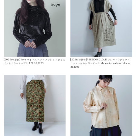
[2026aw新作]Scye サイ ベルベット メッシュ スタッズ
[2026aw新作]ASEEDONCLOUD アシードンクラウド
ノットカラートップス 1226-23205
コットンシルク ワンピース Memories pullover dress
262301