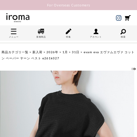
For Overseas Customers
メニュー
新着商品
特集
アカウント
検索
商品カテゴリ一覧
>
新入荷
>
2026年
>
1月
>
31日
> evam eva エヴァムエヴァ コット
ン ペーパー ヤーン ベスト e261k027