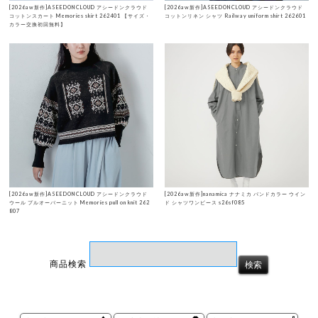
[2026aw新作]ASEEDONCLOUD アシードンクラウド
[2026aw新作]ASEEDONCLOUD アシードンクラウド
コットンスカート Memories skirt 262401 【サイズ・
コットンリネン シャツ Railway uniform shirt 262601
カラー交換初回無料】
[2026aw新作]ASEEDONCLOUD アシードンクラウド
[2026aw新作]nanamica ナナミカ バンドカラー ウイン
ウール プルオーバーニット Memories pull on knit 262
ド シャツワンピース s26sf085
807
商品検索