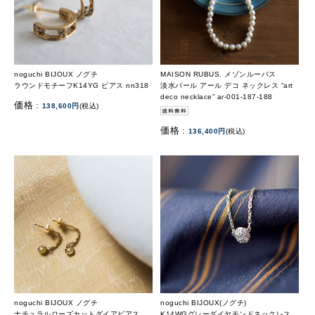
noguchi BIJOUX ノグチ
MAISON RUBUS. メゾンルーバス
ラウンドモチーフK14YG ピアス nn318
淡水パール アール デコ ネックレス “art
deco necklace” ar-001-187-188
価格 :
138,600円
(税込)
価格 :
136,400円
(税込)
noguchi BIJOUX ノグチ
noguchi BIJOUX(ノグチ)
ナチュラルローズカットダイアピアス
K14WGグレーダイヤモンドネックレス