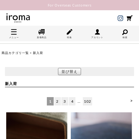
For Overseas Customers
メニュー
新着商品
特集
アカウント
検索
商品カテゴリ一覧
> 新入荷
並び替え
新入荷
>
1
2
3
4
…
102