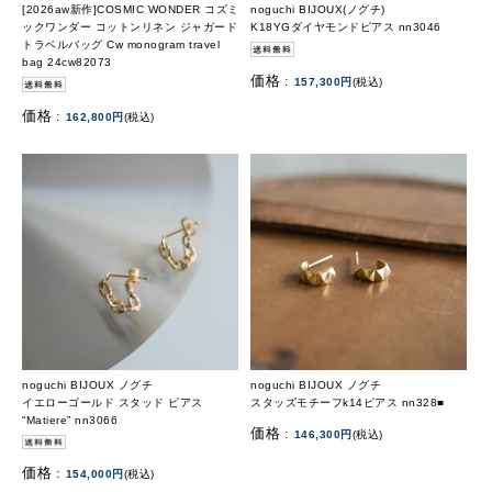
[2026aw新作]COSMIC WONDER コズミ
noguchi BIJOUX(ノグチ)
ックワンダー コットンリネン ジャガード
K18YGダイヤモンドピアス nn3046
トラベルバッグ Cw monogram travel
bag 24cw82073
価格 :
157,300円
(税込)
価格 :
162,800円
(税込)
noguchi BIJOUX ノグチ
noguchi BIJOUX ノグチ
イエローゴールド スタッド ピアス
スタッズモチーフk14ピアス nn328■
“Matiere” nn3066
価格 :
146,300円
(税込)
価格 :
154,000円
(税込)