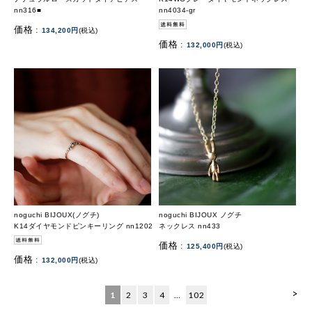
nn316■
nn4034-gr
価格 :
134,200円
(税込)
価格 :
132,000円
(税込)
noguchi BIJOUX(ノグチ)
noguchi BIJOUX ノグチ
K14ダイヤモンドピンキーリング nn1202
ネックレス nn433
価格 :
125,400円
(税込)
価格 :
132,000円
(税込)
>
1
2
3
4
…
102