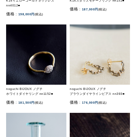
K14イエローゴールドネックレス
K14スタッズモチーフリング nn152■
nn4012■
価格 :
187,000円
(税込)
価格 :
198,000円
(税込)
noguchi BIJOUX ノグチ
noguchi BIJOUX ノグチ
ホワイトダイヤリング nn1152■
ブラウンダイヤラインピアス nn393■
価格 :
価格 :
181,500円
(税込)
176,000円
(税込)