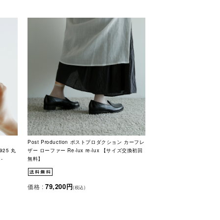
Post Production ポストプロダクション カーフレ
25 丸
ザー ローファー Re-lux re-lux 【サイズ交換初回
-
無料】
79,200円
価格 :
(税込)