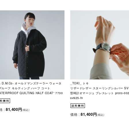
 & D.M.Co- オールドマンズテーラー ウォータ
_TOKI_ トキ
プルーフ キルティング ハーフ コート
リザードレザー スターリングシルバー SV9
ATERPROOF QUILTING HALF COAT” 7730
型時計オマージュ ブレスレット proto-002
sv925-fn
81,400円
格 :
(税込)
81,400円
価格 :
(税込)