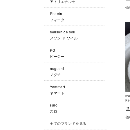
アトリエナルセ
価
Pheeta
フィータ
maison de soil
メゾン ド ソイル
PG
ピージー
noguchi
ノグチ
Yammart
ヤマート
no
K
suro
スロ
価
全てのブランドを見る