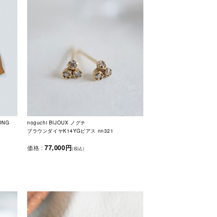
ONG
noguchi BIJOUX ノグチ
ブラウンダイヤK14YGピアス nn321
77,000円
価格 :
(税込)