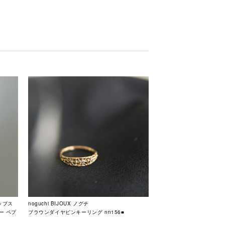
リップス
noguchi BIJOUX ノグチ
ー ペプ
ブラウンダイヤピンキーリング nn156■