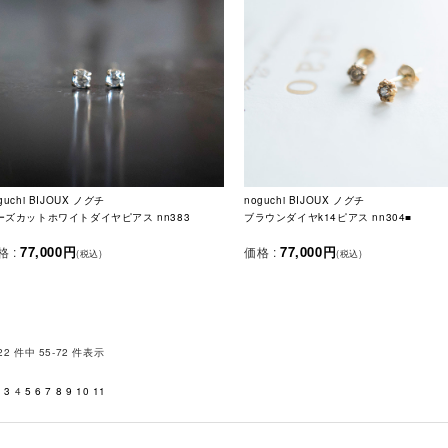
guchi BIJOUX ノグチ
noguchi BIJOUX ノグチ
ーズカットホワイトダイヤピアス nn383
ブラウンダイヤk14ピアス nn304■
77,000円
77,000円
格 :
価格 :
(税込)
(税込)
22 件中 55-72 件表示
2
3
4
5
6
7
8
9
10
11