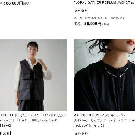
88,000円
格 :
FLORAL GATHER PEPLUM JACKET 80
(税込)
メーカー希望小売価格 86,900円(税込)
86,900円
価格 :
(税込)
OUJOURS トゥジュー SUPER120sトロピカル
MAISON RUBUS.(メゾンルーバス)
ル ベスト “Hunting Utility Long Vest”
淡水パール リップルズ ネックレス “ripple
44av02
necklace” lr-ne-p-01