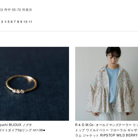
22 件中 55-72 件表示
2
3
4
5
6
7
8
9
10
11
guchi BIJOUX ノグチ
R & D.M.Co- オールドマンズテーラー 
ワイトダイア3pリング nn139■
トップ ワイルドベリー フローラル ギャザ
ラム ジャケット RIPSTOP WILD BERRY