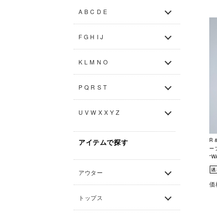
A B C D E
F G H I J
K L M N O
P Q R S T
U V W X X Y Z
R
アイテムで探す
ー
“W
アウター
価
トップス