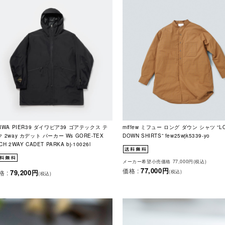
IWA PIER39 ダイワピア39 ゴアテックス テ
miffew ミフュー ロング ダウン シャツ “L
 2way カデット パーカー Ws GORE-TEX
DOWN SHIRTS” few25wjk5339-yo
CH 2WAY CADET PARKA bj-10026l
メーカー希望小売価格 77,000円(税込)
77,000円
価格 :
79,200円
格 :
(税込)
(税込)