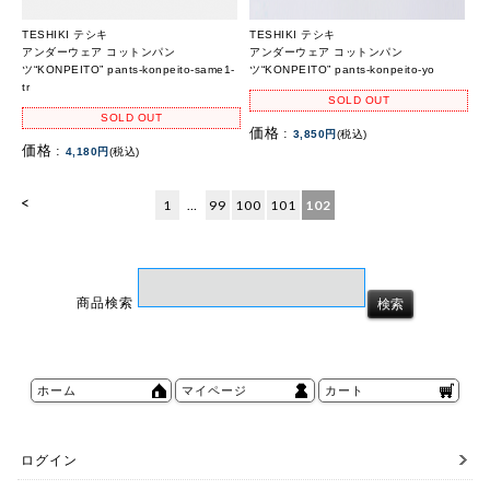
TESHIKI テシキ
TESHIKI テシキ
アンダーウェア コットンパン
アンダーウェア コットンパン
ツ“KONPEITO” pants-konpeito-same1-
ツ“KONPEITO” pants-konpeito-yo
tr
SOLD OUT
SOLD OUT
価格 :
3,850円
(税込)
価格 :
4,180円
(税込)
<
1
…
99
100
101
102
商品検索
ホーム
マイページ
カート
ログイン