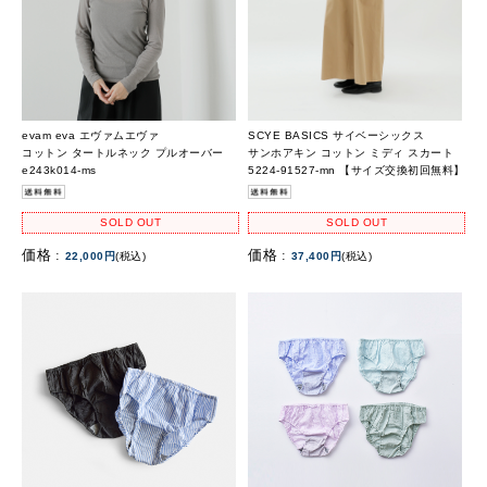
evam eva エヴァムエヴァ
SCYE BASICS サイベーシックス
コットン タートルネック プルオーバー
サンホアキン コットン ミディ スカート
e243k014-ms
5224-91527-mn 【サイズ交換初回無料】
SOLD OUT
SOLD OUT
価格 :
価格 :
22,000円
(税込)
37,400円
(税込)