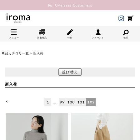
For Overseas Customers
メニュー
新着商品
特集
アカウント
検索
商品カテゴリ一覧
> 新入荷
並び替え
新入荷
<
1
…
99
100
101
102