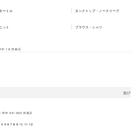
タートル
タンクトップ・ノースリーブ
ニット
ブラウス・シャツ
 件中 1-8 件表示
並び
1 件中 541-600 件表示
3
4
5
6
7
8
9
10
11
12