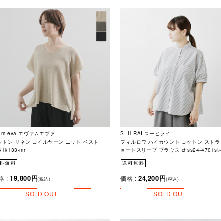
am eva エヴァムエヴァ
SI-HIRAI スーヒライ
ットン リネン コイルヤーン ニット ベスト
フィルロワ ハイカウント コットン ストラ
41k133-mn
ョートスリーブ ブラウス chss24-4701st-
19,800円
24,200円
格 :
価格 :
(税込)
(税込)
SOLD OUT
SOLD OUT