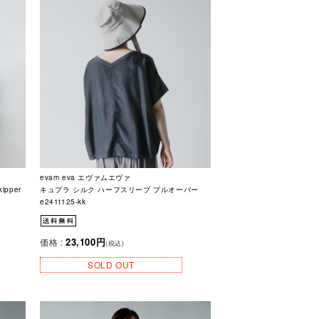
evam eva エヴァムエヴァ
ipper
キュプラ シルク ハーフスリーブ プルオーバー
e241t125-kk
23,100円
価格 :
(税込)
SOLD OUT