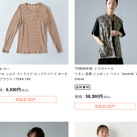
ha ヨハ
TOWAVASE トワヴァーズ
ール シルク ストライプ ロングスリーブ ボーダ
リネン 花柄 ジョゼット ベスト “Josette” 2
ブラウス 17286-196
0004s
6,930円
格 :
(税込)
58,300円
価格 :
(税込)
SOLD OUT
SOLD OUT