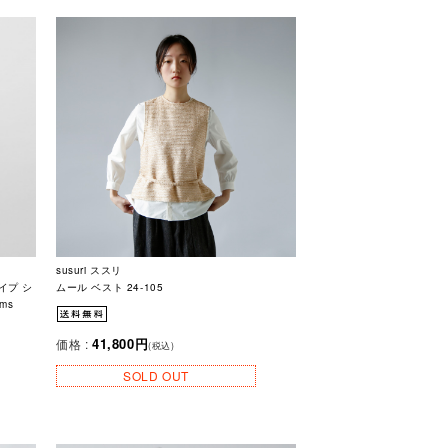
susuri ススリ
イプ シ
ムール ベスト 24-105
ms
41,800円
価格 :
(税込)
SOLD OUT