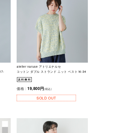
atelier naruse アトリエナルセ
7-
コットン ダブル ストランド ニット ベスト kt-34
19,800円
価格 :
(税込)
SOLD OUT