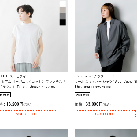
-HIRAI スーヒライ
graphpaper グラフペーパー
レミアム オーガニックコットン フレンチスリ
ウール スキッパー シャツ “Wool Cupro Sk
 ラウンド Tシャツ chss24-4107-ms
Shirt” gu241-50075-ms
13,200円
33,000円
格 :
価格 :
(税込)
(税込)
SOLD OUT
SOLD OUT