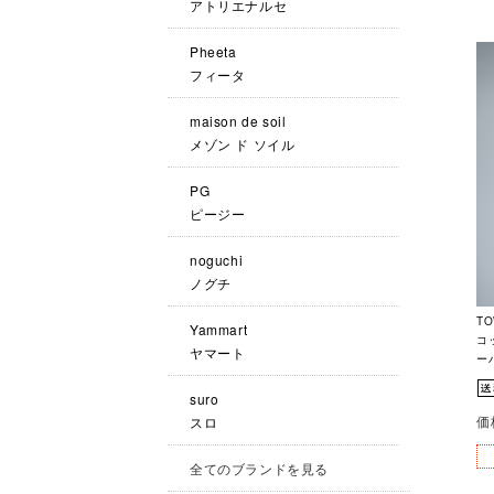
アトリエナルセ
Pheeta
フィータ
maison de soil
メゾン ド ソイル
PG
ピージー
noguchi
ノグチ
T
Yammart
コ
ヤマート
ーバ
suro
価
スロ
全てのブランドを見る