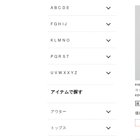
A B C D E
F G H I J
K L M N O
P Q R S T
U V W X X Y Z
ev
コ
アイテムで探す
e2
アウター
価
トップス