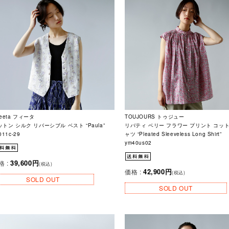
eeta フィータ
TOUJOURS トゥジュー
ットン シルク リバーシブル ベスト “Paula”
リバティ ベリー フラワー プリント コット
011c-29
ャツ “Pleated Sleeveless Long Shirt”
ym40us02
39,600円
格 :
(税込)
42,900円
価格 :
(税込)
SOLD OUT
SOLD OUT