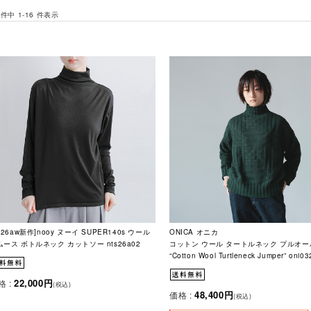
 件中 1-16 件表示
026aw新作]nooy ヌーイ SUPER140s ウール
ONICA オニカ
ムース ボトルネック カットソー nts26a02
コットン ウール タートルネック プルオー
“Cotton Wool Turtleneck Jumper” oni03
22,000円
格 :
(税込)
48,400円
価格 :
(税込)