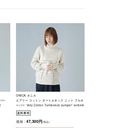
ONICA オニカ
バー
エアリー コットン タートルネック ニット プルオ
2
ーバー “Airy Cotton Turtleneck Jumper” oni048
47,300円
価格 :
(税込)