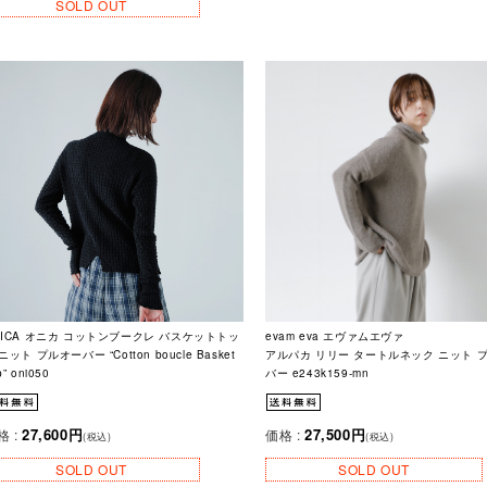
SOLD OUT
NICA オニカ コットンブークレ バスケットトッ
evam eva エヴァムエヴァ
ニット プルオーバー “Cotton boucle Basket
アルパカ リリー タートルネック ニット 
p” oni050
バー e243k159-mn
27,600円
27,500円
格 :
価格 :
(税込)
(税込)
SOLD OUT
SOLD OUT