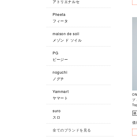
アトリエナルセ
Pheeta
フィータ
maison de soil
メゾン ド ソイル
PG
ピージー
noguchi
ノグチ
Yammart
O
ヤマート
プ 
To
suro
スロ
価
全てのブランドを見る