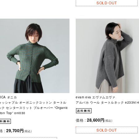
SOLD OUT
ICA オニカ
evam eva エヴァムエヴァ
ォッシャブル オーガニックコットン タートル
アルパカ ウール タートルネック e233k14
ック センタースリット プルオーバー “Organic
tton Top” oni030
28,600円
価格 :
(税込)
SOLD OUT
29,700円
格 :
(税込)