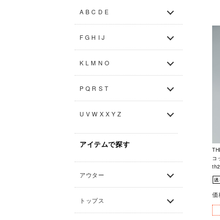
A B C D E
F G H I J
K L M N O
P Q R S T
U V W X X Y Z
アイテムで探す
TH
コ
th
アウター
価
トップス