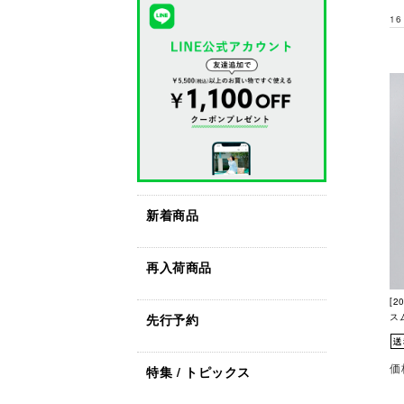
16
新着商品
再入荷商品
[2
先行予約
ス
価
特集 / トピックス