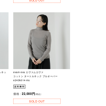
SOLD OUT
トルネッ
evam eva エヴァムエヴァ
コットン タートルネック プルオーバー
e243k014-ms
22,000円
価格 :
(税込)
SOLD OUT