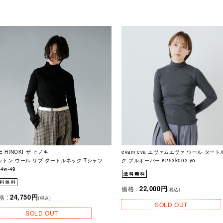
E HINOKI ザ ヒノキ
evam eva エヴァムエヴァ ウール ター
ットン ウール リブ タートルネック Tシャツ
ク プルオーバー e253k002-yo
24w-49
22,000円
価格 :
(税込)
24,750円
格 :
(税込)
SOLD OUT
SOLD OUT