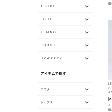
価
A B C D E
F G H I J
K L M N O
P Q R S T
U V W X X Y Z
アイテムで探す
LE
ハイ
アウター
イ
トップス
メー
価