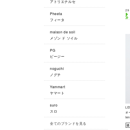
アトリエナルセ
29
Pheeta
フィータ
maison de soil
メゾン ド ソイル
PG
ピージー
noguchi
ノグチ
Yammart
ヤマート
suro
L
スロ
オー
le
全てのブランドを見る