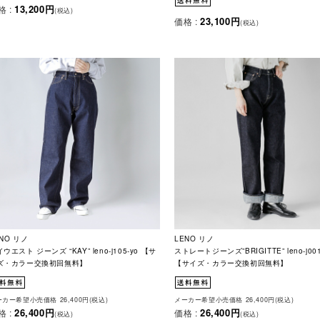
13,200円
格 :
(税込)
23,100円
価格 :
(税込)
NO リノ
LENO リノ
ウエスト ジーンズ “KAY” leno-j105-yo 【サ
ストレートジーンズ”BRIGITTE” leno-j001
ズ・カラー交換初回無料】
【サイズ・カラー交換初回無料】
カー希望小売価格 26,400円(税込)
メーカー希望小売価格 26,400円(税込)
26,400円
26,400円
格 :
価格 :
(税込)
(税込)