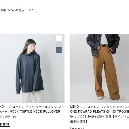
 件中 1-24 件表示
1
2
ENO リノ コットン モック タートルネック プル
LENO リノ コットン ワンタック チノパ
バー “MOCK TURTLE NECK PULLOVER”
ONE FOWRAD PLEATS CHINO TROUS
no-cs004-yo
leno-pt008 2026ss新作 春夏【サイズ
換初回無料】