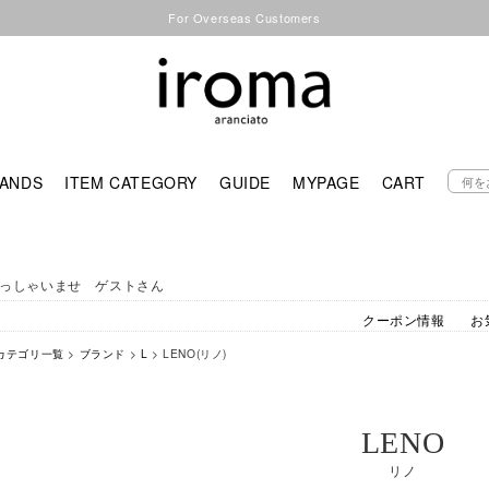
For Overseas Customers
ANDS
ITEM CATEGORY
GUIDE
MYPAGE
CART
っしゃいませ ゲストさん
クーポン情報
お
カテゴリ一覧
>
ブランド
>
L
> LENO(リノ)
LENO
リノ