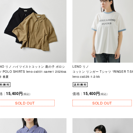
ENO リノ ハイツイストコットン 鹿の子 ポロシ
LENO リノ
 POLO SHIRTS leno-cs001-same1 2026ss
コットン リンガー Tシャツ “RINGER T-SH
作 春夏
leno-cs029-1-2-kk
15,400円
15,400円
格 :
価格 :
(税込)
(税込)
SOLD OUT
SOLD OUT