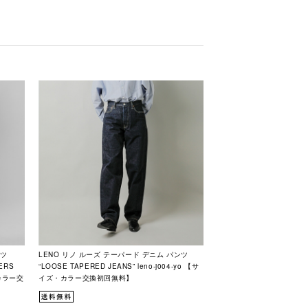
ンツ
LENO リノ ルーズ テーパード デニム パンツ
ERS
“LOOSE TAPERED JEANS” leno-j004-yo 【サ
・カラー交
イズ・カラー交換初回無料】