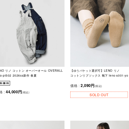
ENO リノ コットン オーバーオール OVERALL
【ゆうパケット選択可】LENO リノ
no-pt502 2026ss新作 春夏
コットンリブソックス 靴下 leno-s001-yo
2,090円
価格 :
(税込)
44,000円
格 :
(税込)
SOLD OUT