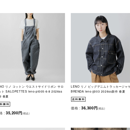
ENO リノ コットン ウエストサイドリボン サロ
LENO リノ ビッグデニムトラッカージャ
ト SALOPETTES leno-pt005-6-8 2026ss
BRENDA leno-jj003 2026ss新作 春夏
作 春夏
36,300円
価格 :
(税込)
35,200円
格 :
(税込)