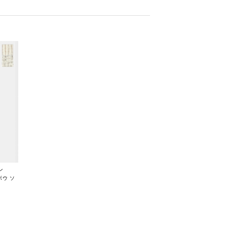
ン
ボウ ソ