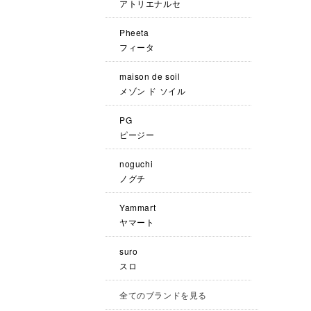
アトリエナルセ
Pheeta
フィータ
maison de soil
メゾン ド ソイル
PG
ピージー
noguchi
ノグチ
Yammart
ヤマート
suro
スロ
全てのブランドを見る