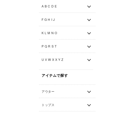
A B C D E
F G H I J
K L M N O
P Q R S T
U V W X X Y Z
アイテムで探す
アウター
トップス