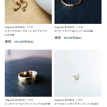
noguchi BIJOUX ノグチ
noguchi BIJOUX ノグチ
ナチュラルローズカットダイアピアス
ホワイトダイア3pリング nn139■
nn316■
価格 :
88,000円
(税込)
価格 :
134,200円
(税込)
noguchi BIJOUX ノグチ
noguchi BIJOUX ノグチ
ピンキーゴールドワイドリング nn197■
ローズカットダイアネックレス nn418