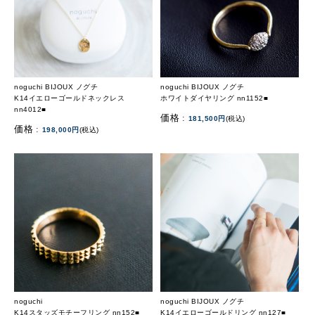
noguchi BIJOUX ノグチ
noguchi BIJOUX ノグチ
K14イエローゴールドネックレス
ホワイトダイヤリング nn1152■
nn4012■
価格 :
181,500円
(税込)
価格 :
198,000円
(税込)
noguchi
noguchi BIJOUX ノグチ
K14スタッズモチーフリング nn152■
K14イエローゴールドリング nn127■