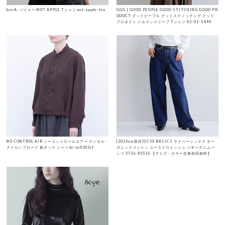
byeA. バイエー NOT APPLE Tシャツ not-apple-tee
GGG | GOOD PEOPLE GOOD STITCHING GOOD PR
ODUCT グッドピープル グッドスティッチング グッド
プロダクト ドルマンスリーブ Tシャツ 02-01-1494
NO CONTROL AIR ノーコントロールエアー テンセル
[2026aw新作]SCYE BASICS サイベーシックス オー
ナイロンブロード 裾タック シャツ hr-nc0303sf
ガニックコットン ユーズドウォッシュ バギーデニムパ
ンツ 5726-83536 【サイズ・カラー交換初回無料】