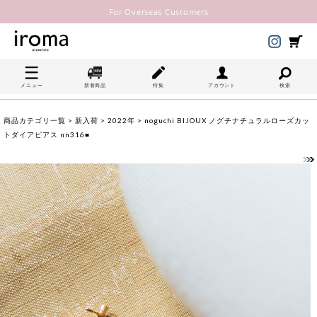
For Overseas Customers
メニュー
新着商品
特集
アカウント
検索
商品カテゴリ一覧
>
新入荷
>
2022年
> noguchi BIJOUX ノグチナチュラルローズカッ
トダイアピアス nn316■