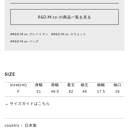
R&D.M.co-の商品一覧を見る
#R&D.M.co- グレートマン
#R&D.M.co- スウェット
#R&D.M.co- バッグ
SIZE
size(cm)
身幅
肩幅
着丈
袖丈
袖幅
袖口
F
51
49.5
62
49
17.5
16
→ サイズガイドはこちら
country：
日本製