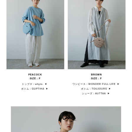
PEACOCK
BROWN
SIZE : F
SIZE : F
トップス：whyto.
ワンピース：WONDER FULL LIFE
ボトム：GUPTIHA
ボトム：TOUJOURS
シューズ：AUTTAA