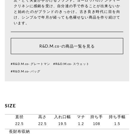
次・とく夫妻が手がけるブランド。ヨーロッパのアンティー
クリネンに感銘を受け、自分達の手で作ることが出来ないか
と始めたのがブランドのきっかけ。古き良き時代に目を向
け、シンプルで年月が経っても色褪せない商品を作り続けて
います。
R&D.M.co-の商品一覧を見る
#R&D.M.co- グレートマン
#R&D.M.co- スウェット
#R&D.M.co- バッグ
SIZE
直径
高さ
入れ口幅
マチ
持ち手
持ち手幅
22.5
22.5
19.5
1.2
108
1.5
長財布収納