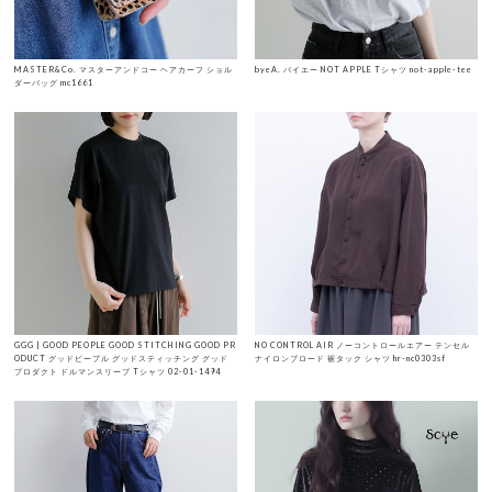
MASTER&Co. マスターアンドコー ヘアカーフ ショル
byeA. バイエー NOT APPLE Tシャツ not-apple-tee
ダーバッグ mc1661
GGG | GOOD PEOPLE GOOD STITCHING GOOD PR
NO CONTROL AIR ノーコントロールエアー テンセル
ODUCT グッドピープル グッドスティッチング グッド
ナイロンブロード 裾タック シャツ hr-nc0303sf
プロダクト ドルマンスリーブ Tシャツ 02-01-1494