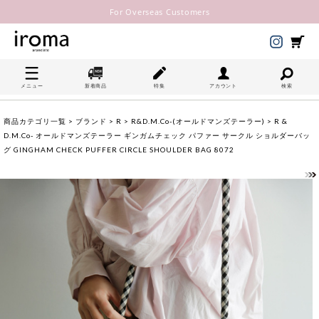
For Overseas Customers
メニュー
新着商品
特集
アカウント
検索
商品カテゴリ一覧
>
ブランド
>
R
>
R&D.M.Co-(オールドマンズテーラー)
> R &
D.M.Co- オールドマンズテーラー ギンガムチェック パファー サークル ショルダーバッ
グ GINGHAM CHECK PUFFER CIRCLE SHOULDER BAG 8072