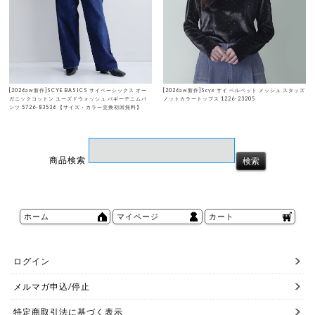
[2026aw新作]SCYE BASICS サイベーシックス オー
[2026aw新作]Scye サイ ベルベット メッシュ スタッズ
ガニックコットン ユーズドウォッシュ バギーデニムパ
ノットカラートップス 1226-23205
ンツ 5726-83536 【サイズ・カラー交換初回無料】
商品検索
ホーム
マイページ
カート
ログイン
メルマガ申込/停止
特定商取引法に基づく表示