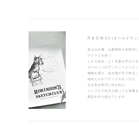
R & D.M.Co-(オールドマ
富士山の麓、山梨県富士吉田市に
アトリエを持つ
しむら祐次・とく夫妻が手がける
ヨーロッパのアンティークリネン
感銘を受け、自分達の手で作るこ
始めたのがブランドのきっかけ。
古き良き時代に目を向け、
シンプルで年月が経っても色褪せ
商品を作り続けています。