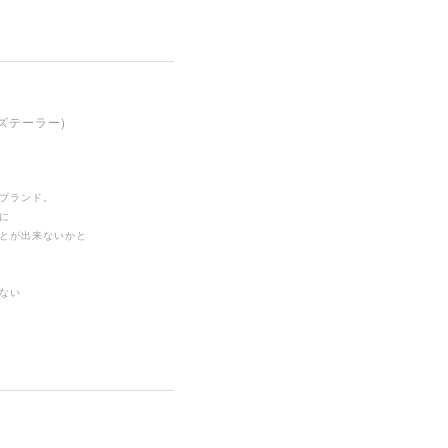
ンズテーラー)
ブランド。
に
とが出来ないかと
ない