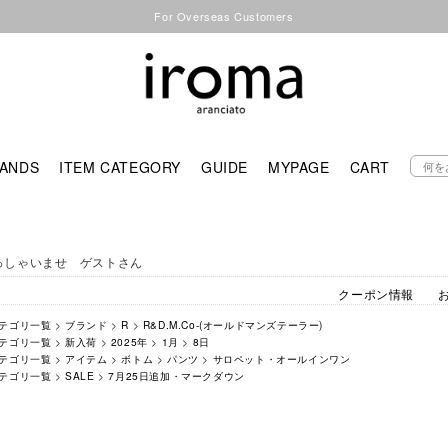
For Overseas Customers
ANDS
ITEM CATEGORY
GUIDE
MYPAGE
CART
っしゃいませ ゲストさん
クーポン情報
テゴリ一覧
>
ブランド
>
R
>
R&D.M.Co-(オールドマンズテーラー)
テゴリ一覧
>
新入荷
>
2025年
>
1月
>
8日
テゴリ一覧
>
アイテム
>
ボトム
>
パンツ
>
サロペット・オールインワン
テゴリ一覧
>
SALE
>
7月25日追加・マークダウン