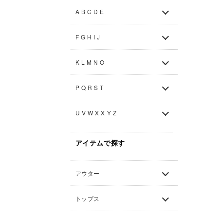
A B C D E
F G H I J
K L M N O
P Q R S T
U V W X X Y Z
アイテムで探す
アウター
トップス