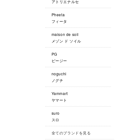
アトリエナルセ
Pheeta
フィータ
maison de soil
メゾン ド ソイル
PG
ピージー
noguchi
ノグチ
Yammart
ヤマート
suro
スロ
全てのブランドを見る