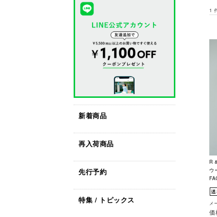
1
新着商品
再入荷商品
R 
先行予約
ウ
FA
特集 / トピックス
メー
価