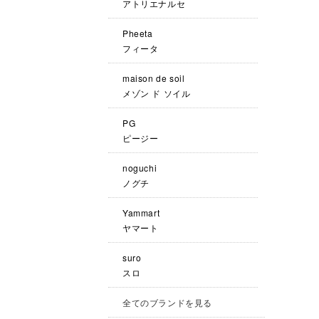
アトリエナルセ
Pheeta
フィータ
maison de soil
メゾン ド ソイル
PG
ピージー
noguchi
ノグチ
Yammart
ヤマート
suro
スロ
全てのブランドを見る