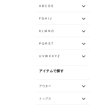
A B C D E
F G H I J
K L M N O
P Q R S T
U V W X X Y Z
アイテムで探す
アウター
トップス