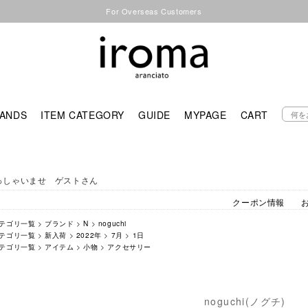
For Overseas Customers
ANDS
ITEM CATEGORY
GUIDE
MYPAGE
CART
っしゃいませ ゲストさん
クーポン情報
テゴリ一覧
>
ブランド
>
N
>
noguchi
テゴリ一覧
>
新入荷
>
2022年
>
7月
>
1日
テゴリ一覧
>
アイテム
>
小物
>
アクセサリー
noguchi(ノグチ)