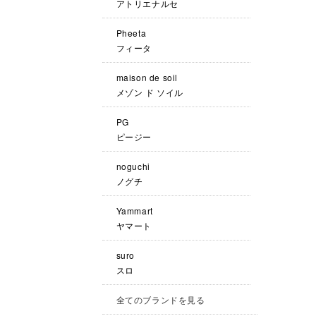
アトリエナルセ
Pheeta
フィータ
maison de soil
メゾン ド ソイル
PG
ピージー
noguchi
ノグチ
Yammart
ヤマート
suro
スロ
全てのブランドを見る