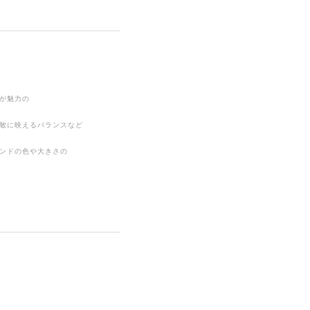
が魅力の
敵に映えるバランスなど
ンドの色や大きさの