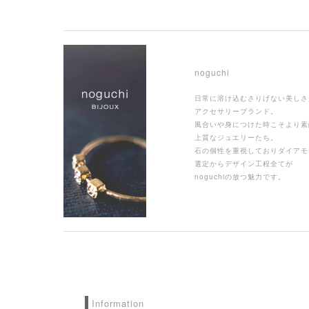
noguchi
日常に溶け込むさりげない美しさ
アクセサリーブランド。
風合いや身につけた時こそより素
上質なジュエリーたち。
石の個性を重視しておりダイアモ
選定からデザイン工程全てが
noguchiの放つ魅力です。
Information