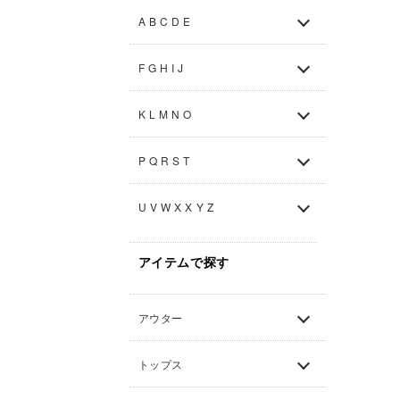
A B C D E
F G H I J
K L M N O
P Q R S T
U V W X X Y Z
アイテムで探す
アウター
トップス