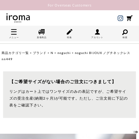
For Overseas Customers
メニュー
新着商品
特集
アカウント
検索
商品カテゴリ一覧
>
ブランド
>
N
>
noguchi
> noguchi BIJOUX ノグチネックレス
nn449
【ご希望サイズがない場合のご注文につきまして】
リングはカート上ではワンサイズのみの表記ですが、ご希望サイ
ズの受注生産(納期2ヶ月)が可能です。ただし、ご注文前に下記の
表をご確認下さい。