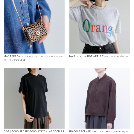
MASTER&Co. マスターアンドコー ヘアカーフ ショル
byeA. バイエー NOT APPLE Tシャツ not-apple-tee
ダーバッグ mc1661
GGG | GOOD PEOPLE GOOD STITCHING GOOD PR
NO CONTROL AIR ノーコントロールエアー テンセル