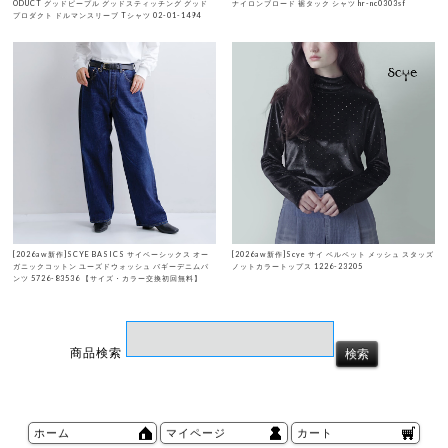
ODUCT グッドピープル グッドスティッチング グッド
ナイロンブロード 裾タック シャツ hr-nc0303sf
プロダクト ドルマンスリーブ Tシャツ 02-01-1494
[2026aw新作]SCYE BASICS サイベーシックス オー
[2026aw新作]Scye サイ ベルベット メッシュ スタッズ
ガニックコットン ユーズドウォッシュ バギーデニムパ
ノットカラートップス 1226-23205
ンツ 5726-83536 【サイズ・カラー交換初回無料】
商品検索
ホーム
マイページ
カート