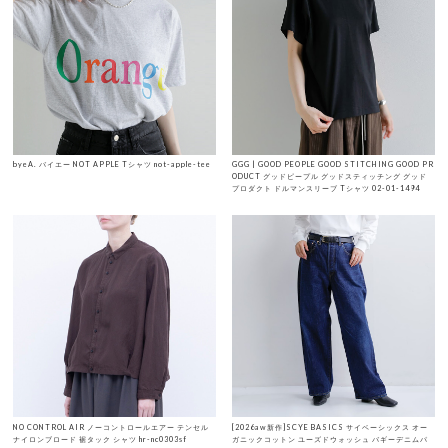
byeA. バイエー NOT APPLE Tシャツ not-apple-tee
GGG | GOOD PEOPLE GOOD STITCHING GOOD PR
ODUCT グッドピープル グッドスティッチング グッド
プロダクト ドルマンスリーブ Tシャツ 02-01-1494
NO CONTROL AIR ノーコントロールエアー テンセル
[2026aw新作]SCYE BASICS サイベーシックス オー
ナイロンブロード 裾タック シャツ hr-nc0303sf
ガニックコットン ユーズドウォッシュ バギーデニムパ