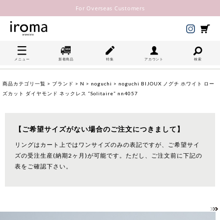
For Overseas Customers
メニュー
新着商品
特集
アカウント
検索
商品カテゴリ一覧
>
ブランド
>
N
>
noguchi
> noguchi BIJOUX ノグチ ホワイト ロー
ズカット ダイヤモンド ネックレス “Solitaire” nn4057
【ご希望サイズがない場合のご注文につきまして】
リングはカート上ではワンサイズのみの表記ですが、ご希望サイ
ズの受注生産(納期2ヶ月)が可能です。ただし、ご注文前に下記の
表をご確認下さい。