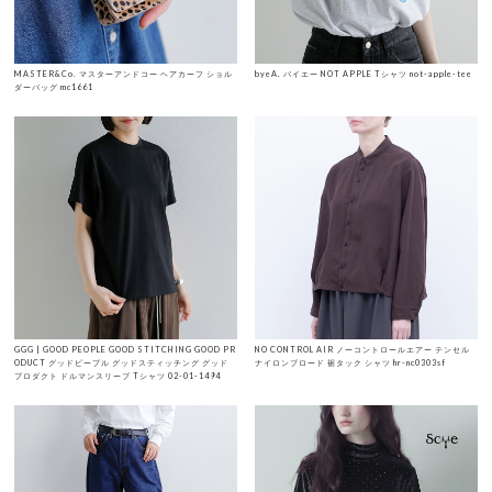
MASTER&Co. マスターアンドコー ヘアカーフ ショル
byeA. バイエー NOT APPLE Tシャツ not-apple-tee
ダーバッグ mc1661
GGG | GOOD PEOPLE GOOD STITCHING GOOD PR
NO CONTROL AIR ノーコントロールエアー テンセル
ODUCT グッドピープル グッドスティッチング グッド
ナイロンブロード 裾タック シャツ hr-nc0303sf
プロダクト ドルマンスリーブ Tシャツ 02-01-1494