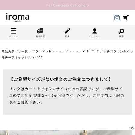
For Overseas Customers
メニュー
新着商品
特集
アカウント
検索
商品カテゴリ一覧
>
ブランド
>
N
>
noguchi
> noguchi BIJOUX ノグチブラウンダイヤ
モチーフネックレス nn405
【ご希望サイズがない場合のご注文につきまして】
リングはカート上ではワンサイズのみの表記ですが、ご希望サイ
ズの受注生産(納期2ヶ月)が可能です。ただし、ご注文前に下記の
表をご確認下さい。