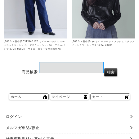
[2026aw新作]SCYE BASICS サイベーシックス オー
[2026aw新作]Scye サイ ベルベット メッシュ スタッズ
ガニックコットン ユーズドウォッシュ バギーデニムパ
ノットカラートップス 1226-23205
ンツ 5726-83536 【サイズ・カラー交換初回無料】
商品検索
ホーム
マイページ
カート
ログイン
メルマガ申込/停止
特定商取引法に基づく表示