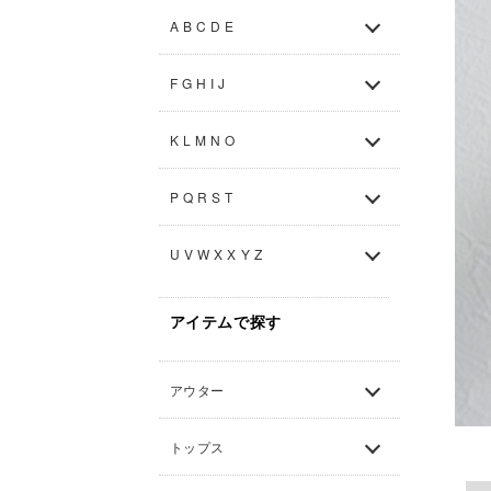
A B C D E
F G H I J
K L M N O
P Q R S T
U V W X X Y Z
アイテムで探す
アウター
トップス