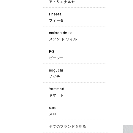
アトリエナルセ
Pheeta
フィータ
maison de soil
メゾン ド ソイル
PG
ピージー
noguchi
ノグチ
Yammart
ヤマート
suro
スロ
全てのブランドを見る