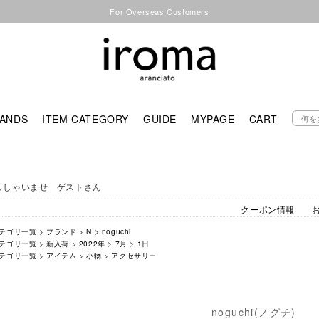
For Overseas Customers
ANDS
ITEM CATEGORY
GUIDE
MYPAGE
CART
っしゃいませ ゲストさん
クーポン情報
テゴリ一覧
>
ブランド
>
N
>
noguchi
テゴリ一覧
>
新入荷
>
2022年
>
7月
>
1日
テゴリ一覧
>
アイテム
>
小物
>
アクセサリー
noguchi(ノグチ)