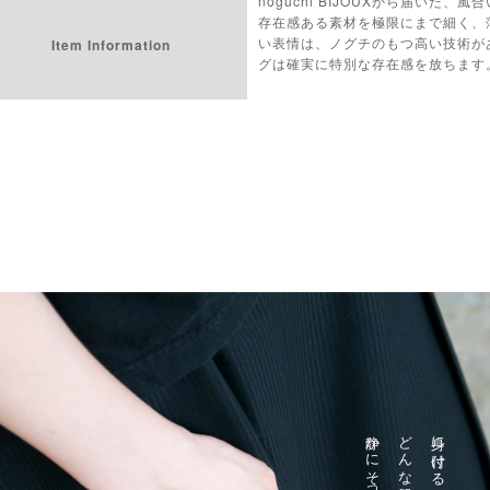
noguchi BIJOUXから届い
存在感ある素材を極限にまで細く、
い表情は、ノグチのもつ高い技術が
Item Information
グは確実に特別な存在感を放ちます