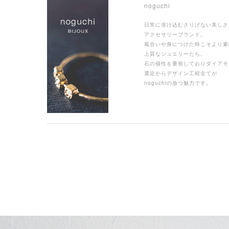
noguchi
日常に溶け込むさりげない美しさ
アクセサリーブランド。
風合いや身につけた時こそより素
上質なジュエリーたち。
石の個性を重視しておりダイアモ
選定からデザイン工程全てが
noguchiの放つ魅力です。