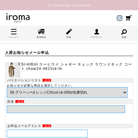
For Overseas Customers
メニュー
新着商品
特集
アカウント
検索
入荷お知らせメール申込
SI-HIRAI スーヒライ シャギー チェック ラウンドネック コー
ト chaw24-4815ck-fn
バリエーションリスト
必須
お知らせが必要な商品を選択してください。
氏名
必須
お申込メールアドレス
必須