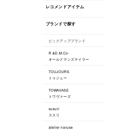
レコメンドアイテム
ブランドで探す
ピックアップブランド
R &D.M.Co-
オールドマンズテイラー
TOUJOURS
トゥジュー
TOWAVASE
トワヴァーズ
susuri
ススリ
atelier naruse