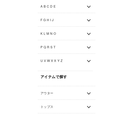
A B C D E
F G H I J
K L M N O
P Q R S T
U V W X X Y Z
アイテムで探す
アウター
トップス