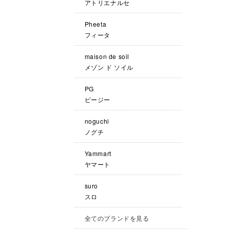
アトリエナルセ
Pheeta
フィータ
maison de soil
メゾン ド ソイル
PG
ピージー
noguchi
ノグチ
Yammart
ヤマート
suro
スロ
全てのブランドを見る