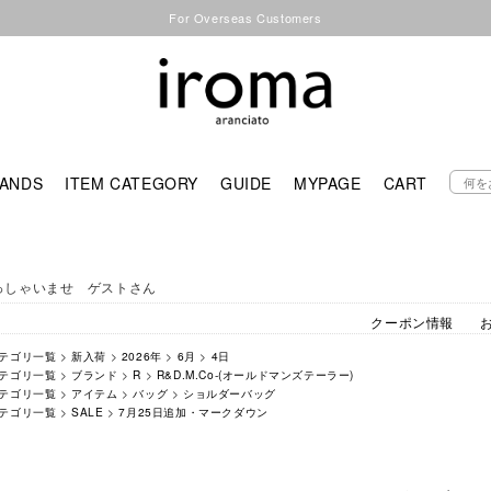
For Overseas Customers
ANDS
ITEM CATEGORY
GUIDE
MYPAGE
CART
っしゃいませ ゲストさん
クーポン情報
テゴリ一覧
>
新入荷
>
2026年
>
6月
>
4日
テゴリ一覧
>
ブランド
>
R
>
R&D.M.Co-(オールドマンズテーラー)
テゴリ一覧
>
アイテム
>
バッグ
>
ショルダーバッグ
テゴリ一覧
>
SALE
>
7月25日追加・マークダウン