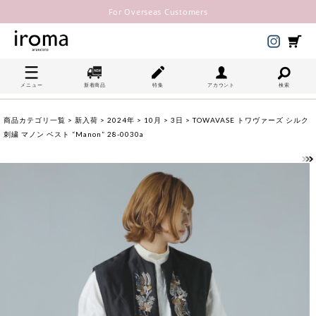
For Overseas Customers
メニュー
新着商品
特集
アカウント
検索
商品カテゴリ一覧
>
新入荷
>
2024年
>
10月
>
3日
> TOWAVASE トワヴァーズ シルク
刺繍 マノン ベスト “Manon” 28-0030a