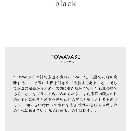
TOWAVASE
トワヴァーズ
”TOWA”が日本語で永遠を意味し ”VASE"が仏語で花瓶を意
味する。 「永遠に主役を引き立てる脇役であること、 そし
て永遠に過去から未来へ大切に引き継がれていく 花瓶の様で
あること」をブランド名に込めている。 また東洋の職人の技
術や文化に敬意と愛着を持ち 西洋の空気と融合させるものづ
くり。 知らない時代への憧れを抱き 現代の息吹で表現し次
の世代に伝えていく 永遠に残るものを目指す。 。