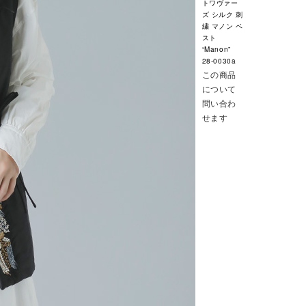
トワヴァー
ズ シルク 刺
繍 マノン ベ
スト
“Manon”
28-0030a
この商品
について
問い合わ
せます