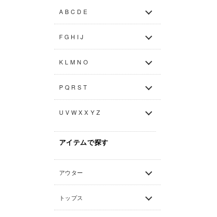
A B C D E
F G H I J
K L M N O
P Q R S T
U V W X X Y Z
アイテムで探す
アウター
トップス