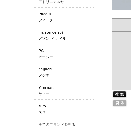
アトリエナルセ
Pheeta
フィータ
maison de soil
メゾン ド ソイル
PG
ピージー
noguchi
ノグチ
Yammart
ヤマート
suro
スロ
全てのブランドを見る