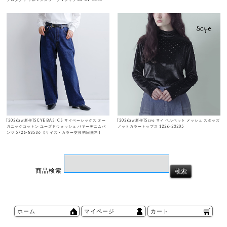
[2026aw新作]SCYE BASICS サイベーシックス オー
[2026aw新作]Scye サイ ベルベット メッシュ スタッズ
ガニックコットン ユーズドウォッシュ バギーデニムパ
ノットカラートップス 1226-23205
ンツ 5726-83536 【サイズ・カラー交換初回無料】
商品検索
ホーム
マイページ
カート