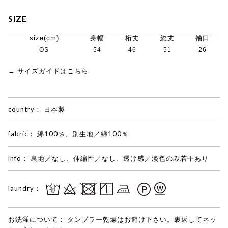
SIZE
size(cm)
身幅
桁丈
総丈
袖口
OS
54
46
51
26
→ サイズガイドはこちら
country：
日本製
fabric：
綿100％、別生地／綿100％
info：
裏地／なし、伸縮性／なし、透け感／淡色のみ若干あり
laundry：
お洗濯について：
タンブラー乾燥はお避け下さい。裏返してネッ