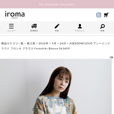
For Overseas Customers
メニュー
新着商品
特集
アカウント
検索
商品カテゴリ一覧
>
新入荷
>
2026年
>
5月
>
26日
> ASEEDONCLOUD アシードンク
ラウド フロシキ ブラウス Furoshiki Blouse 261609