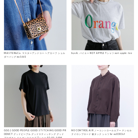
MASTER&Co. マスターアンドコー ヘアカーフ ショル
byeA. バイエー NOT APPLE Tシャツ not-apple-tee
ダーバッグ mc1661
GGG | GOOD PEOPLE GOOD STITCHING GOOD PR
NO CONTROL AIR ノーコントロールエアー テンセル
ODUCT グッドピープル グッドスティッチング グッド
ナイロンブロード 裾タック シャツ hr-nc0303sf
プロダクト ドルマンスリーブ Tシャツ 02-01-1494