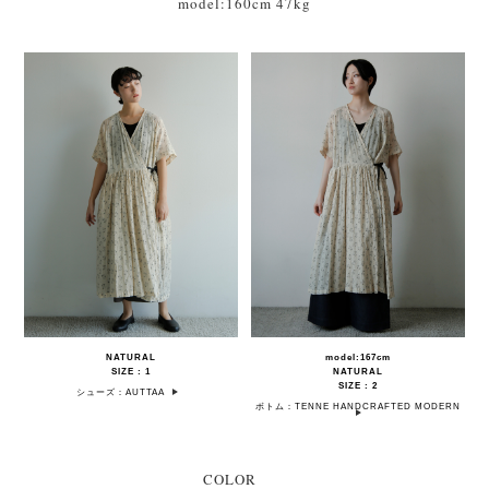
model:160cm 47kg
NATURAL
model:167cm
SIZE : 1
NATURAL
SIZE : 2
シューズ：AUTTAA
ボトム：TENNE HANDCRAFTED MODERN
COLOR