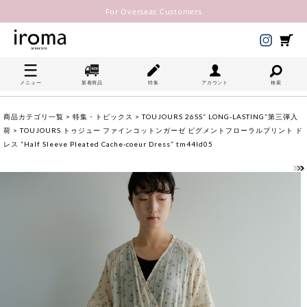
For Overseas Customers
メニュー
新着商品
特集
アカウント
検索
商品カテゴリ一覧
>
特集・トピックス
>
TOUJOURS 26SS” LONG-LASTING”第三弾入
荷
> TOUJOURS トゥジュー ファインコットンガーゼ ピグメントフローラルプリント ド
レス “Half Sleeve Pleated Cache-coeur Dress” tm44ld05