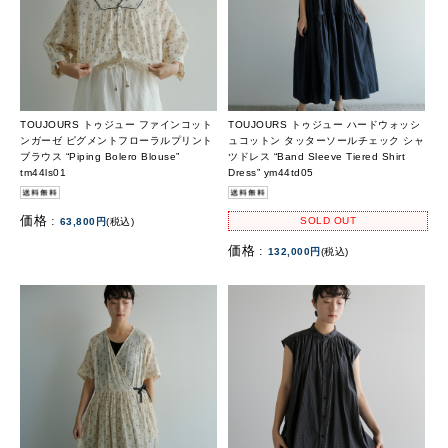
TOUJOURS トゥジュー ファインコット
TOUJOURS トゥジュー ハードウォッシ
ンガーゼ ピグメントフローラルプリント
ュコットン タッターソールチェック シャ
ブラウス “Piping Bolero Blouse”
ツドレス “Band Sleeve Tiered Shirt
tm44ls01
Dress” ym44td05
価格 :
SOLD OUT
63,800円
(税込)
価格 :
132,000円
(税込)