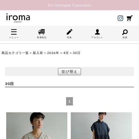
For Overseas Customers
メニュー
新着商品
特集
アカウント
検索
商品カテゴリ一覧
>
新入荷
>
2026年
>
4月
> 30日
並び替え
30日
1